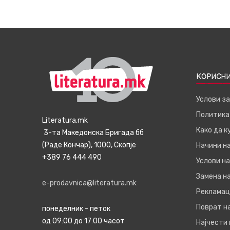
КОРИСНИ
Услови з
Политика
Literatura.mk
Како да 
3-та Македонска Бригада бб
(Раде Кончар), 1000, Скопје
Начини н
+389 76 444 490
Услови на
Замена на
e-prodavnica@literatura.mk
Рекламац
Поврат н
понеделник - петок
од 09:00 до 17:00 часот
Најчести