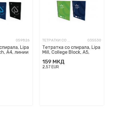
059826
ТЕТРАТКИ СО СПИРАЛА
035530
спирала, Lipa
Тетратка со спирала, Lipa
uch, A4, линии
Mill, College Block, A5,
коцки
159
МКД
2,57
EUR