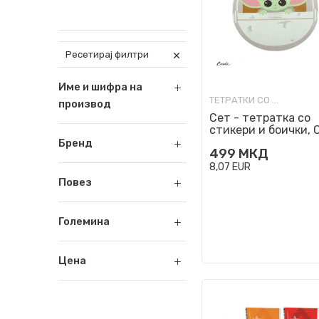
Ресетирај филтри
Име и шифра на
ТЕТРАТКИ СО СПИРАЛА
производ
Сет - тетратка со
стикери и боички, C
- The Mandalorian
Бренд
499
МКД
8,07
EUR
Повез
Големина
Цена