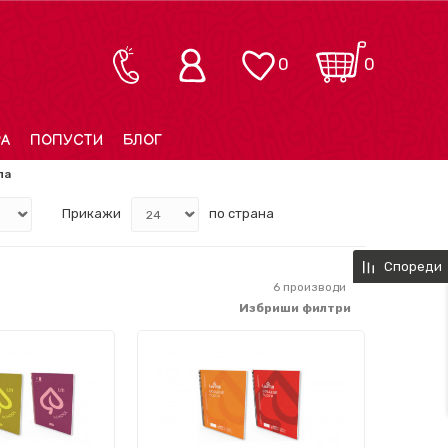
0
0
РА
ПОПУСТИ
БЛОГ
ла
Прикажи
по страна
Спореди
6
производи
Избриши филтри