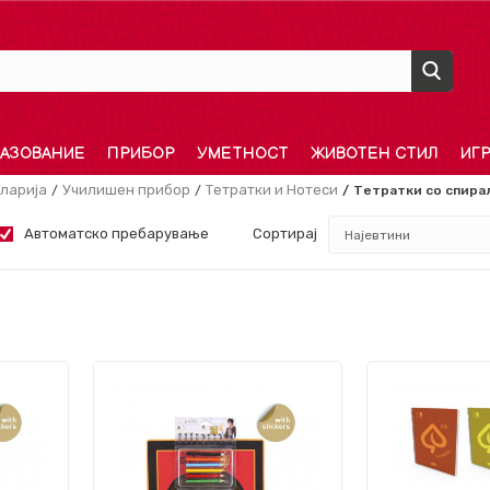
АЗОВАНИЕ
ПРИБОР
УМЕТНОСТ
ЖИВОТЕН СТИЛ
ИГ
ларија
Училишен прибор
Тетратки и Нотеси
Тетратки со спира
Автоматско пребарување
Сортирај