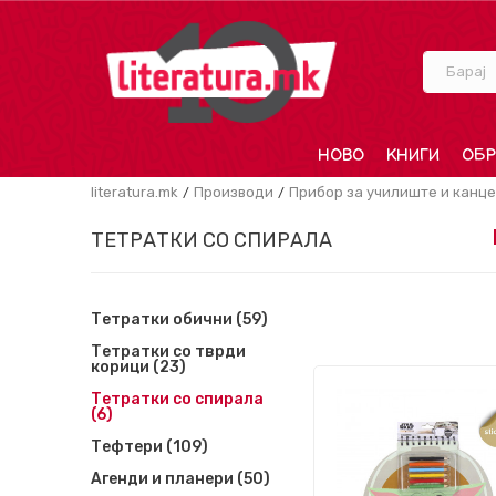
Барај
НОВО
КНИГИ
ОБР
literatura.mk
Производи
Прибор за училиште и канце
ТЕТРАТКИ СО СПИРАЛА
Тетратки обични
(59)
Тетратки со тврди
корици
(23)
Тетратки со спирала
(6)
Тефтери
(109)
Агенди и планери
(50)