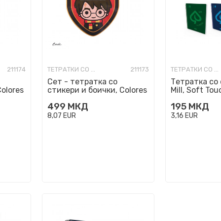
211174
ТЕТРАТКИ СО СПИРАЛА
211173
ТЕТРАТКИ СО СПИРАЛА
Сет - тетратка со
Тетратка со 
olores
стикери и боички, Colores
Mill, Soft To
- Harry Potter
499
МКД
195
МКД
8,07
EUR
3,16
EUR