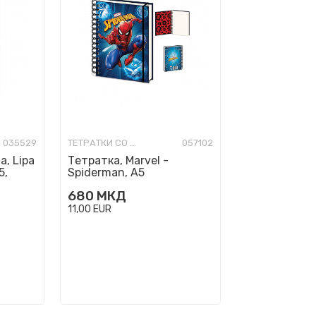
035529
ТЕТРАТКИ СО СПИРАЛА
057102
а, Lipa
Тетратка, Marvel -
5,
Spiderman, A5
680
МКД
11,00
EUR