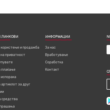
 ЛИНКОВИ
ИНФОРМАЦИИ
N
а користење и продажба
За нас
 на приватност
Вработување
купувате
Соработка
а плаќање
Контакт
С
 испорака
 артиклот за друг
ии
а средства
 прашања