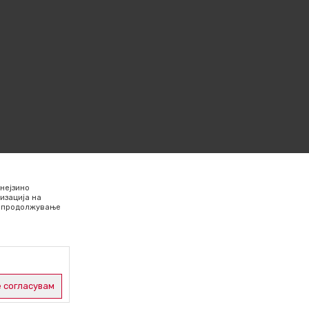
нејзино
изација на
Со продолжување
 согласувам