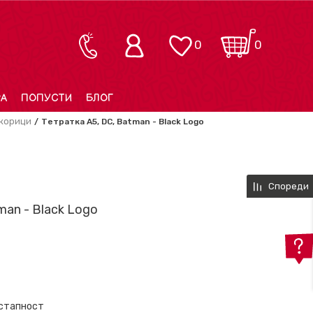
0
0
РА
ПОПУСТИ
БЛОГ
 корици
Тетратка A5, DC, Batman - Black Logo
Спореди
man - Black Logo
остапност