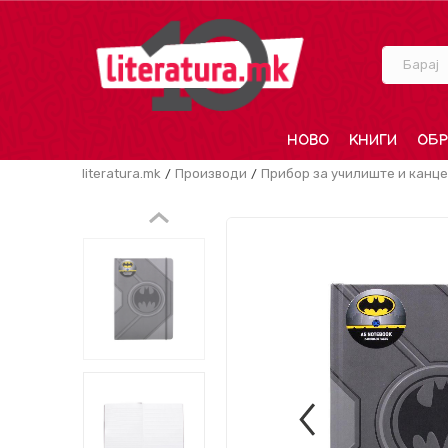
Барај
НОВО
КНИГИ
ОБР
literatura.mk
Производи
Прибор за училиште и канце