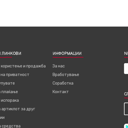
 ЛИНКОВИ
ИНФОРМАЦИИ
N
а користење и продажба
За нас
 на приватност
Вработување
купувате
Соработка
а плаќање
Контакт
С
 испорака
 артиклот за друг
ии
а средства