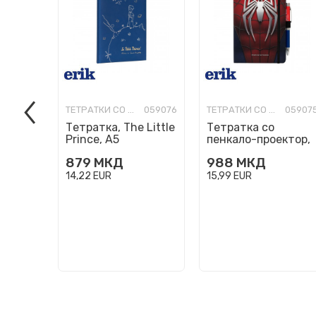
ТЕТРАТКИ СО ТВРДИ КОРИЦИ
059076
ТЕТРАТКИ СО ТВРДИ КОРИЦИ
05907
Тетратка, The Little
Тетратка со
Prince, А5
пенкало-проектор,
Marvel - Spider-Man,
879
МКД
988
МКД
А5
14,22
EUR
15,99
EUR