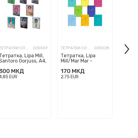
ТЕТРАТКИ СО ТВРДИ КОРИЦИ
035559
ТЕТРАТКИ СО ТВРДИ КОРИЦИ
035528
Тетратка, Lipa Mill,
Тетратка, Lipa
Тетрат
Santoro Gorjuss, A4,
Mill/Mar Mar -
Mill/M
коцки
Standard A4, линии
Standa
300
МКД
170
МКД
219
М
4,85
EUR
2,75
EUR
3,54
EU