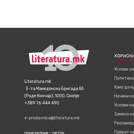
КОРИСНИ
Услови з
Политика
Literatura.mk
Како да 
3-та Македонска Бригада бб
(Раде Кончар), 1000, Скопје
Начини н
+389 76 444 490
Услови на
Замена на
e-prodavnica@literatura.mk
Рекламац
Поврат н
понеделник - петок