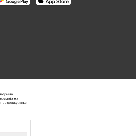
нејзино
изација на
Со продолжување