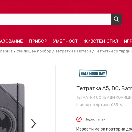
АЗОВАНИЕ
ПРИБОР
УМЕТНОСТ
ЖИВОТЕН СТИЛ
ИГ
ларија
Училишен прибор
Тетратки и Нотеси
Тетратки со тврди
Тетратка A5, DC, Bat
ТЕТРАТКИ СО ТВРДИ КОРИЦИ
Шифра на артикл:
053161
Недостапен
Извести ме за повторна д