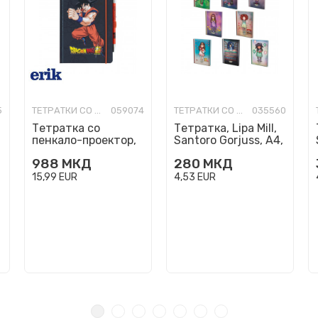
5
ТЕТРАТКИ СО ТВРДИ КОРИЦИ
059074
ТЕТРАТКИ СО ТВРДИ КОРИЦИ
035560
Тетратка со
Тетратка, Lipa Mill,
пенкало-проектор,
Santoro Gorjuss, A4,
Dragon Ball, А5
линии
988
МКД
280
МКД
15,99
EUR
4,53
EUR