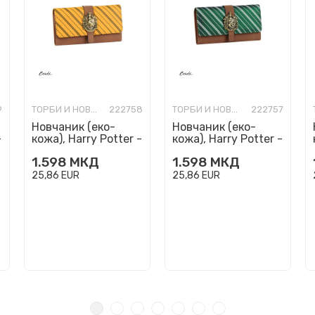
9
ТОРБИ И НОВЧАНИЦИ МОДНИ
222758
ТОРБИ И НОВЧАНИЦИ МОДНИ
222757
Новчаник (еко-
Новчаник (еко-
-
кожа), Harry Potter -
кожа), Harry Potter -
Hufflepuff
Slytherin
1.598
МКД
1.598
МКД
25,86
EUR
25,86
EUR