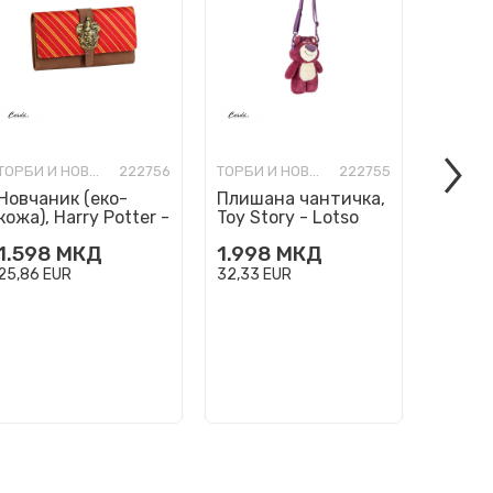
ТОРБИ И НОВЧАНИЦИ МОДНИ
222756
ТОРБИ И НОВЧАНИЦИ МОДНИ
222755
Новчаник (еко-
Плишана чантичка,
Плиша
кожа), Harry Potter -
Toy Story - Lotso
Lion K
Gryffindor
1.598
МКД
1.998
МКД
1.690
25,86
EUR
32,33
EUR
27,35
E