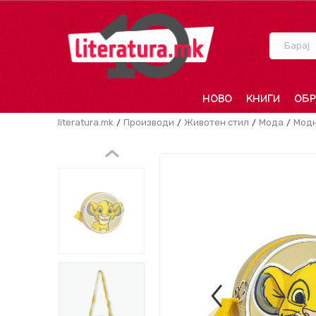
Барај
НОВО
КНИГИ
ОБР
literatura.mk
Производи
Животен стил
Мода
Модн