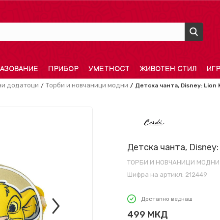
АЗОВАНИЕ
ПРИБОР
УМЕТНОСТ
ЖИВОТЕН СТИЛ
ИГ
и додатоци
Торби и новчаници модни
Детска чанта, Disney: Lion 
Детска чанта, Disney: 
ТОРБИ И НОВЧАНИЦИ МОДНИ
Шифра на артикл:
212449
Достапно веднаш
499
МКД