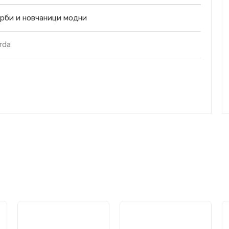
рби и новчаници модни
rda