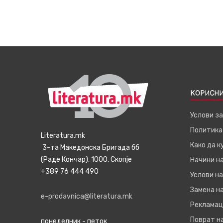
КОРИСНИ
Услови з
Политика
Literatura.mk
Како да 
3-та Македонска Бригада бб
(Раде Кончар), 1000, Скопје
Начини н
+389 76 444 490
Услови на
Замена на
e-prodavnica@literatura.mk
Рекламац
Поврат н
понеделник - петок