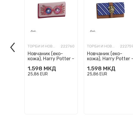
ТОРБИ И НОВЧАНИЦИ МОДНИ
222760
ТОРБИ И НОВЧАНИЦИ МОДНИ
22275
Новчаник (еко-
Новчаник (еко-
кожа), Harry Potter -
кожа), Harry Potter 
Luna's Spectrespecs
Ravenclaw
1.598
МКД
1.598
МКД
25,86
EUR
25,86
EUR