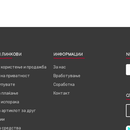
 ЛИНКОВИ
ИНФОРМАЦИИ
N
а користење и продажба
За нас
 на приватност
Вработување
купувате
Соработка
а плаќање
Контакт
С
 испорака
 артиклот за друг
ии
а средства