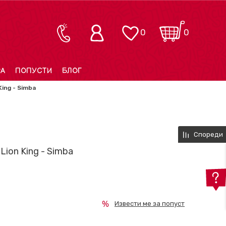
0
0
РА
ПОПУСТИ
БЛОГ
King - Simba
Спореди
Lion King - Simba
Извести ме за попуст