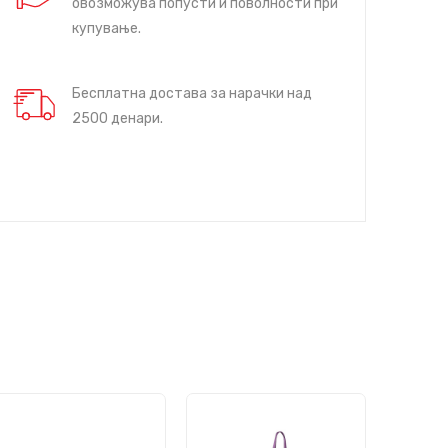
овозможува попусти и поволности при
купување.
Бесплатна достава за нарачки над
2500 денари.