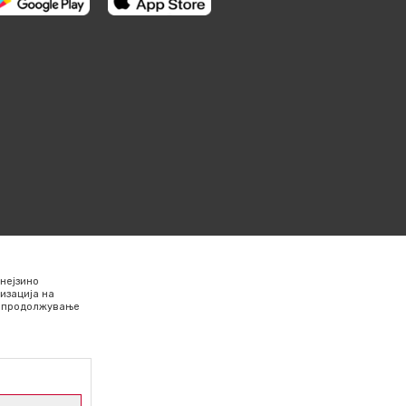
нејзино
изација на
Со продолжување