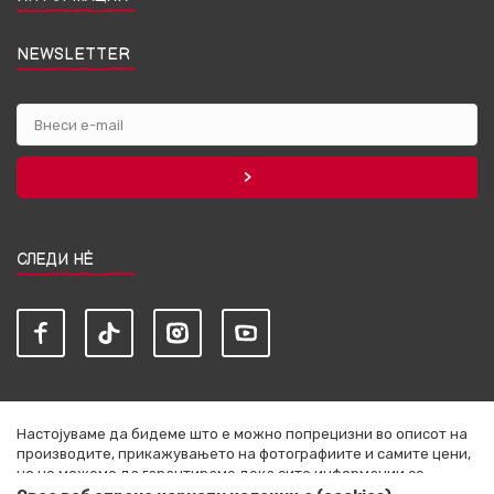
NEWSLETTER
СЛЕДИ НЀ
Настојуваме да бидеме што е можно попрецизни во описот на
производите, прикажувањето на фотографиите и самите цени,
но не можеме да гарантираме дека сите информации се
комплетни и без грешки. Сите артикли прикажани на сајтот се