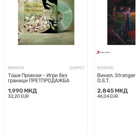
ВИНИЛИ
068957
ВИНИЛИ
Тоше Проески - Игри без
Винил, Stranger 
граници ПРЕТПРОДАЖБА
O.S.T.
1.990
МКД
2.845
МКД
32,20
EUR
46,04
EUR