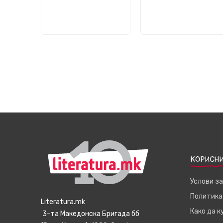
КОРИСНИ
Услови з
Политика
Literatura.mk
Како да 
3-та Македонска Бригада бб