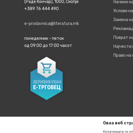
(Раде Кончар), 1000, Скопје
Начини н
+389 76 444 490
Услови на
Замена на
e-prodavnica@literatura.mk
Рекламац
Поврат н
понеделник - петок
од 09:00 до 17:00 часот
Најчести
Право на
Оваа веб стр
Колачињата ги уп