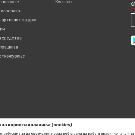
а плаќање
Контакт
С
 испорака
 артиклот за друг
ии
а средства
 прашања
 откажување
ана користи колачиња (cookies)
отребуваме за да овозможиме оваа веб страна да работи правилно како и за 