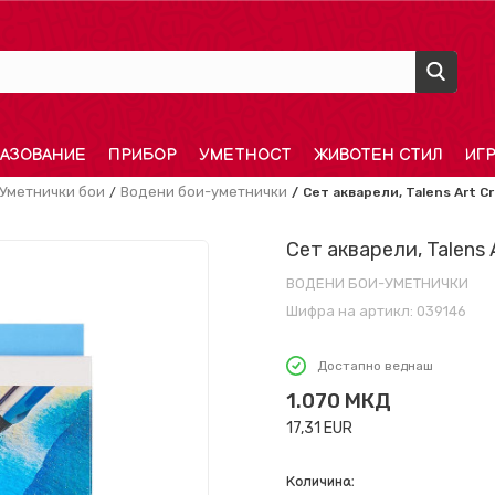
АЗОВАНИЕ
ПРИБОР
УМЕТНОСТ
ЖИВОТЕН СТИЛ
ИГ
Уметнички бои
Водени бои-уметнички
Сет акварели, Talens Art Cr
Сет акварели, Talens A
ВОДЕНИ БОИ-УМЕТНИЧКИ
Шифра на артикл:
039146
Достапно веднаш
1.070
МКД
17,31
EUR
Количина: