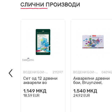
СЛИЧНИ ПРОИЗВОДИ
ВОДЕНИ БОИ-УМЕТНИЧКИ
211297
ВОДЕНИ БОИ-УМЕТНИЧКИ
04014
Сет од 12 дрвени
Акварелни дрвени
акварели во
бои, Bruynzeel,
метална кутија,
Expression Series -
1.149
МКД
1.540
МКД
Albrecht Dürer
Water Colour
Pencils, 1/...
18,59
EUR
24,92
EUR