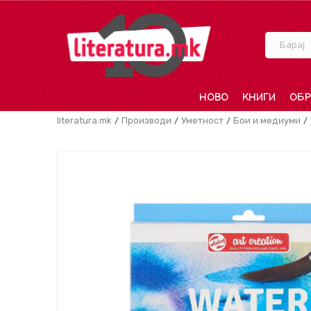
Барај
НОВО
КНИГИ
ОБР
literatura.mk
Производи
Уметност
Бои и медиуми