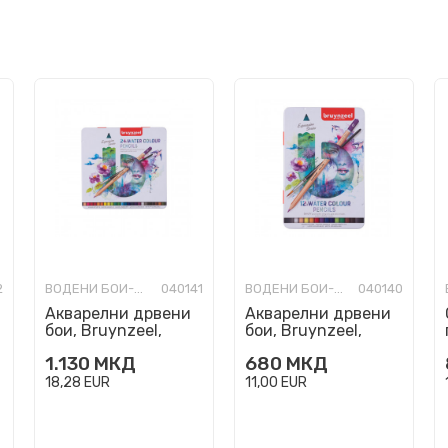
2
ВОДЕНИ БОИ-УМЕТНИЧКИ
040141
ВОДЕНИ БОИ-УМЕТНИЧКИ
040140
Акварелни дрвени
Акварелни дрвени
бои, Bruynzeel,
бои, Bruynzeel,
Expression Series -
Expression Series -
1.130
МКД
680
МКД
Water Colour
Water Colour
Pencils, 1/...
Pencils, 1/...
18,28
EUR
11,00
EUR