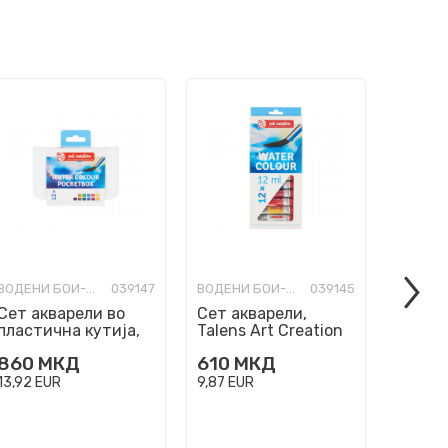
ВОДЕНИ БОИ-УМЕТНИЧКИ
039147
ВОДЕНИ БОИ-УМЕТНИЧКИ
039145
Сет акварели во
Сет акварели,
Сет ак
пластична кутија,
Talens Art Creation
Talens
Talens Art Creation
Watercolour, 12 x 12
Waterc
860
МКД
610
МКД
505
Watercolour pocket
мл 9022012M
мл
box,...
13,92
EUR
9,87
EUR
8,17
EU