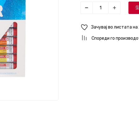
Зачувај во листата на
Спореди го производо