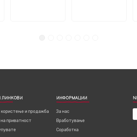
 ЛИНКОВИ
ИНФОРМАЦИИ
N
а користење и продажба
За нас
 на приватност
Вработување
купувате
Соработка