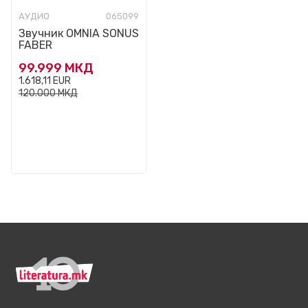
АУДИО
065099
Звучник OMNIA SONUS
FABER
99.999
МКД
1.618,11
EUR
120.000
МКД