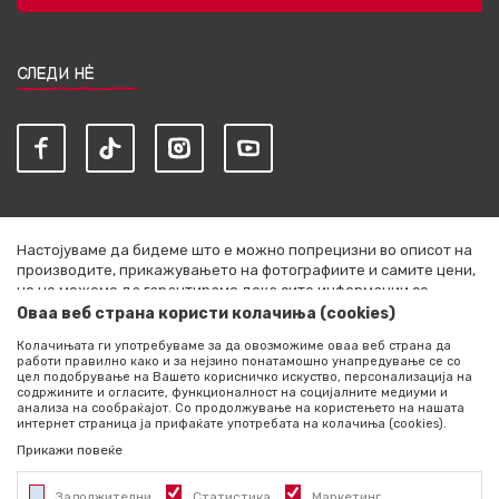
СЛЕДИ НЀ
Настојуваме да бидеме што е можно попрецизни во описот на
производите, прикажувањето на фотографиите и самите цени,
но не можеме да гарантираме дека сите информации се
комплетни и без грешки. Сите артикли прикажани на сајтот се
Оваа веб страна користи колачиња (cookies)
дел од нашата понуда и не се подразбира дека се достапни во
Колачињата ги употребуваме за да овозможиме оваа веб страна да
секој момент. Расположливоста на производите можете да ја
работи правилно како и за нејзино понатамошно унапредување се со
проверите со повик на +389 76 444 490
цел подобрување на Вашето корисничко искуство, персонализација на
содржините и огласите, функционалност на социјалните медиуми и
©2026
literatura.mk
, Изработено од
NB SOFT
. Сите права
анализа на сообраќајот. Со продолжување на користењето на нашата
интернет страница ја прифаќате употребата на колачиња (cookies).
задржани.
Прикажи повеќе
Задолжителни
Статистика
Маркетинг