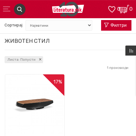
0
0
Сортирај
Филтри
ЖИВОТЕН СТИЛ
Листа: Попусти
1
производи
17
%