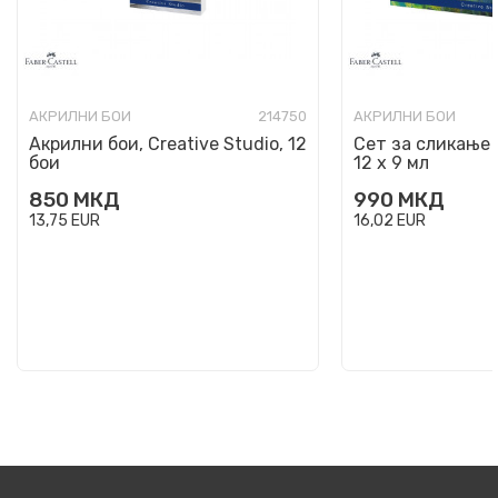
АКРИЛНИ БОИ
214750
АКРИЛНИ БОИ
Акрилни бои, Creative Studio, 12
Сет за сликање 
бои
12 х 9 мл
850
МКД
990
МКД
13,75
EUR
16,02
EUR