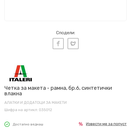
Сподели:
Четка за макета - рамна, бр.6, синтетички
влакна
АЛАТКИ И ДОДАТОЦИ ЗА МАКЕТИ
Шифра на артикл:
035012
Извести ме за попуст
Достапно веднаш