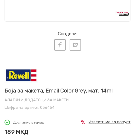
Сподели:
Боја за макета, Email Color Grey, мат, 14ml
АЛАТКИ И ДОДАТОЦИ ЗА МАКЕТИ
Шифра на артикл:
056454
Извести ме за попуст
Достапно веднаш
189
МКД