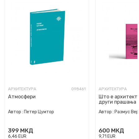
АРХИТЕКТУРА
098461
АРХИТЕКТУРА
Атмосфери
Што е архитекту
други прашања
Автор :
Петер Цумтор
Автор :
Размус Вер
399
МКД
600
МКД
6,46
EUR
9,71
EUR