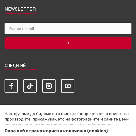
NEWSLETTER
СЛЕДИ НЀ
Настојуваме да бидеме што е можно попрецизни во описот на
производите, прикажувањето на фотографиите и самите цени,
но не можеме да гарантираме дека сите информации се
комплетни и без грешки. Сите артикли прикажани на сајтот се
Оваа веб страна користи колачиња (cookies)
дел од нашата понуда и не се подразбира дека се достапни во