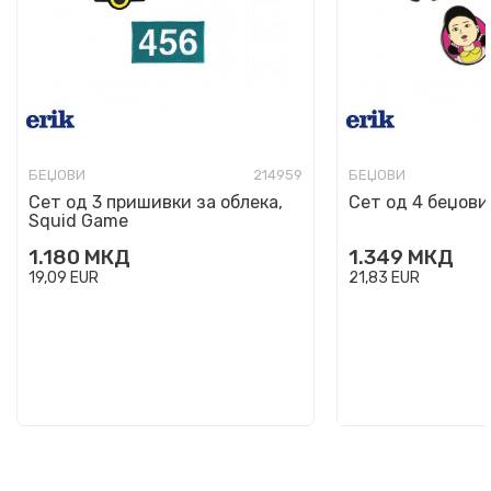
БЕЏОВИ
214959
БЕЏОВИ
Сет од 3 пришивки за облека,
Сет од 4 беџови
Squid Game
1.180
МКД
1.349
МКД
19,09
EUR
21,83
EUR