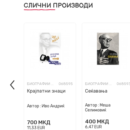
СЛИЧНИ ПРОИЗВОДИ
БИОГРАФИИ И МЕМОАРИ
068595
БИОГРАФИИ И МЕМОАРИ
06859
Крајпатни знаци
Сеќавања
Автор :
Меша
Автор :
Иво Андриќ
Селимовиќ
400
МКД
700
МКД
6,47
EUR
11,33
EUR