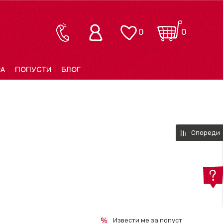
0
0
РА
ПОПУСТИ
БЛОГ
Спореди
Извести ме за попуст