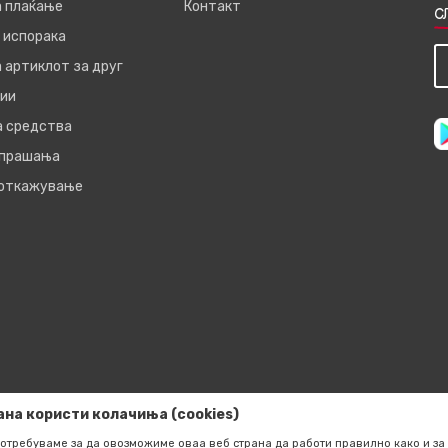
а плаќање
Контакт
С
 испорака
 артиклот за друг
ии
а средства
 прашања
 откажување
ана користи колачиња (cookies)
отребуваме за да овозможиме оваа веб страна да работи правилно како и за 