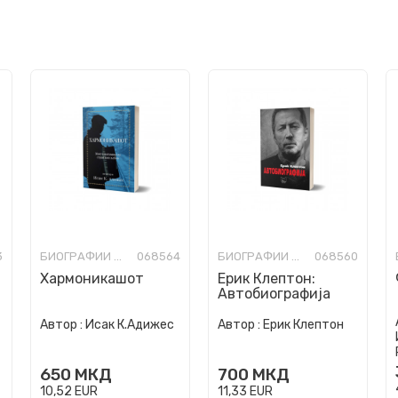
3
БИОГРАФИИ И МЕМОАРИ
068564
БИОГРАФИИ И МЕМОАРИ
068560
Хармоникашот
Ерик Клептон:
Автобиографија
Автор :
Исак К.Адижес
Автор :
Ерик Клептон
650
МКД
700
МКД
10,52
EUR
11,33
EUR