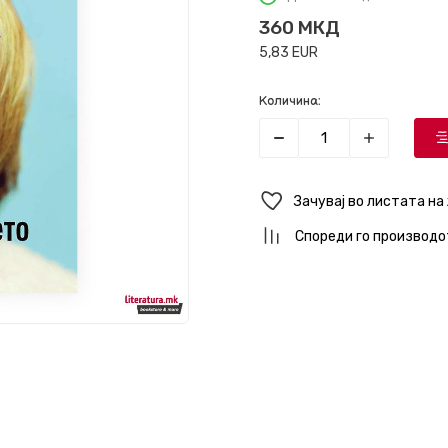
360
МКД
5,83
EUR
Количина:
Зачувај во листата на
Спореди го производо