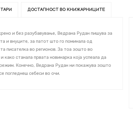
ТАРИ
ДОСТАПНОСТ ВО КНИЖАРНИЦИТЕ
крено и без разубавување, Ведрана Рудан пишува за
та и внуците, за патот што го поминала од
та писателка во регионов. За тоа зошто во
и како станала првата новинарка која успеала да
режим. Конечно, Ведрана Рудан ни покажува зошто
се погледнеш себеси во очи.