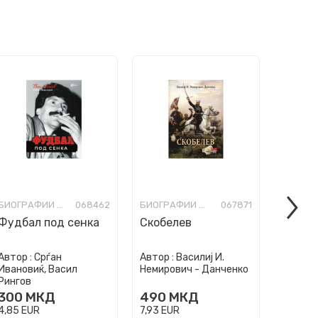
БИОГРАФИИ И МЕМОАРИ
068462
БИОГРАФИИ И МЕМОАРИ
067871
Фудбал под сенка
Скобелев
Бетов
на ли
Автор :
Срѓан
Автор :
Василиј И.
Автор :
Ивановиќ, Васил
Немирович - Данченко
Алекса
Рингов
300
МКД
490
МКД
360
4,85
EUR
7,93
EUR
5,83
EU