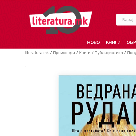
Барај
НОВО
КНИГИ
ОБР
literatura.mk
Производи
Книги
Публицистика
Поп