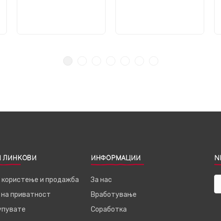
 ЛИНКОВИ
ИНФОРМАЦИИ
N
а користење и продажба
За нас
 на приватност
Вработување
купувате
Соработка