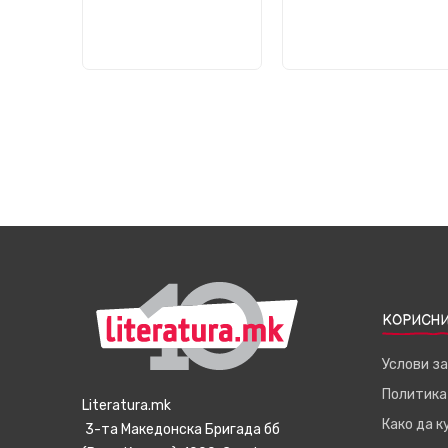
КОРИСНИ
Услови з
Политика
Literatura.mk
Како да 
3-та Македонска Бригада бб