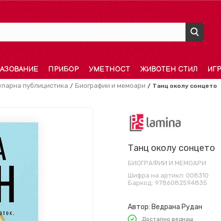
АЗОВАНИЕ
ПРИБОР
УМЕТНОСТ
ЖИВОТЕН СТИЛ
ИГ
уларна публицистика
Биографии и мемоари
Танц околу сонцето
Танц околу сонцето
БИОГРАФИИ И МЕМОАРИ
Шифра на артикл:
008310
Баркод:
9786082594835
Автор:
Ведрана Рудан
Достапно веднаш