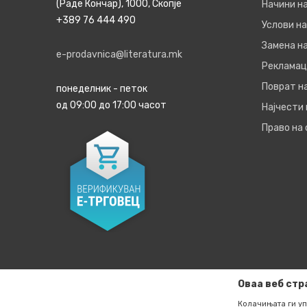
(Раде Кончар), 1000, Скопје
Начини н
+389 76 444 490
Услови на
Замена на
e-prodavnica@literatura.mk
Рекламац
Поврат н
понеделник - петок
од 09:00 до 17:00 часот
Најчести
Право на
Оваа веб стр
Колачињата ги уп