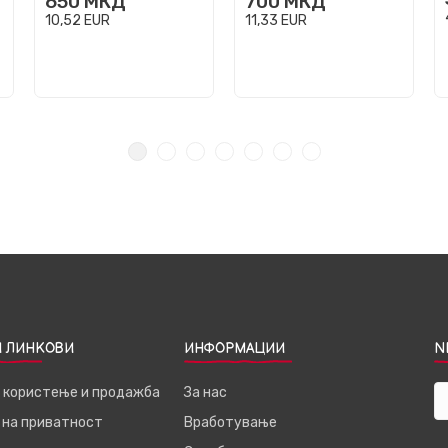
650
МКД
700
МКД
10,52
EUR
11,33
EUR
 ЛИНКОВИ
ИНФОРМАЦИИ
N
а користење и продажба
За нас
 на приватност
Вработување