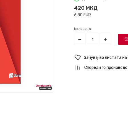
420
МКД
6,80
EUR
Количина:
Зачувај во листата на
Спореди го производо