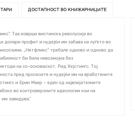
ТАРИ
ДОСТАПНОСТ ВО КНИЖАРНИЦИТЕ
икс“. Таа изврши вистинска револуcија во
и долари профит и нудејќи им забава на луѓето во
е висоcхини, „Нетфликс“ требале одново и одново да
сибилност би била невозмојна без
етоди на со-основаcхот, Рид Хејстингс. Тој
вноста пред проcесите и нудејќи им на вработените
јстингс и Ерин Маер – еден од највлијателните
лабоко во контроверзните идеологии кои на
 им завидува."