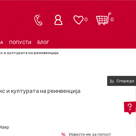
0
0
РА
ПОПУСТИ
БЛОГ
с и културата на реинвенција
Спореди
кс и културата на реинвенција
 Маер
Извести ме за попуст