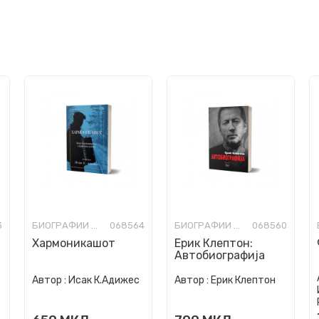
3
БИОГРАФИИ И МЕМОАРИ
068564
БИОГРАФИИ И МЕМОАРИ
068560
Хармоникашот
Ерик Клептон:
Автобиографија
Автор :
Исак К.Адижес
Автор :
Ерик Клептон