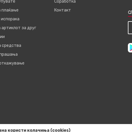
купувате
Соработка
а плаќање
Контакт
С
 испорака
 артиклот за друг
ии
а средства
 прашања
 откажување
ана користи колачиња (cookies)