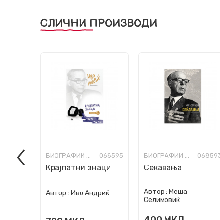
СЛИЧНИ ПРОИЗВОДИ
БИОГРАФИИ И МЕМОАРИ
068595
БИОГРАФИИ И МЕМОАРИ
06859
Крајпатни знаци
Сеќавања
Автор :
Меша
Автор :
Иво Андриќ
Селимовиќ
400
МКД