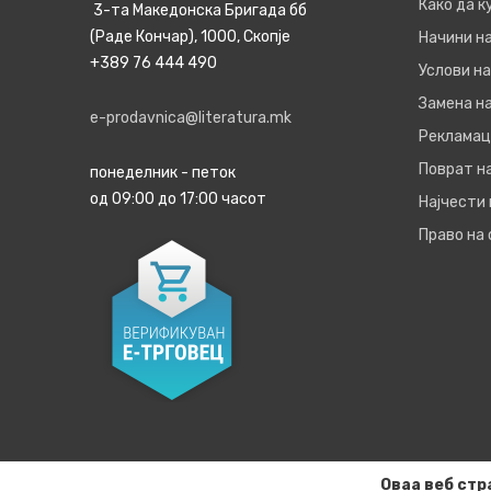
Како да 
3-та Македонска Бригада бб
(Раде Кончар), 1000, Скопје
Начини н
+389 76 444 490
Услови на
Замена на
e-prodavnica@literatura.mk
Рекламац
Поврат н
понеделник - петок
од 09:00 до 17:00 часот
Најчести
Право на
Оваа веб стр