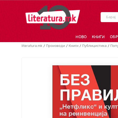
Барај
НОВО
КНИГИ
ОБР
literatura.mk
Производи
Книги
Публицистика
Поп