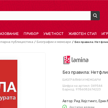
АЗОВАНИЕ
ПРИБОР
УМЕТНОСТ
ЖИВОТЕН СТИЛ
ИГ
уларна публицистика
Биографии и мемоари
Без правила: Нетфлик
Без правила: Нетфли
БИОГРАФИИ И МЕМОАРИ
Шифра на артикл:
049544
Баркод:
9786082674223
Автор:
Рид Хејстингс, Ерин
Достапно веднаш