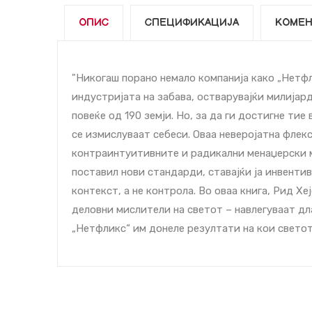
ОПИС
СПЕЦИФИКАЦИЈА
КОМЕН
"Никогаш порано немало компанија како „Нетфл
индустријата на забава, остварувајќи милијард
повеќе од 190 земји. Но, за да ги достигне ти
се измислуваат себеси. Оваа неверојатна флек
контраинтуитивните и радикални менаџерски м
поставил нови стандарди, ставајќи ја инвенти
контекст, а не контрола. Во оваа книга, Рид Хе
деловни мислители на светот – навлегуваат д
„Нетфликс“ им донеле резултати на кои светот