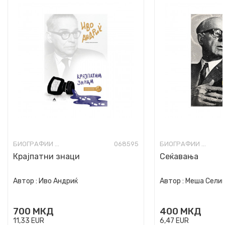
БИОГРАФИИ И МЕМОАРИ
068595
БИОГРАФИИ И МЕМОАРИ
Крајпатни знаци
Сеќавања
Автор :
Иво Андриќ
Автор :
Меша Сели
700
МКД
400
МКД
11,33
EUR
6,47
EUR