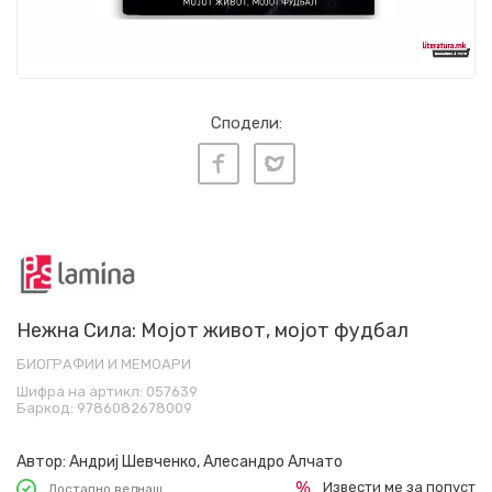
Сподели:
Нежна Сила: Мојот живот, мојот фудбал
БИОГРАФИИ И МЕМОАРИ
Шифра на артикл:
057639
Баркод:
9786082678009
Автор:
Андриј Шевченко, Алесандро Алчато
Извести ме за попуст
Достапно веднаш