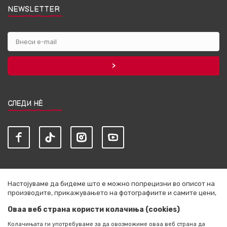
NEWSLETTER
СЛЕДИ НЀ
Настојуваме да бидеме што е можно попрецизни во описот на
производите, прикажувањето на фотографиите и самите цени,
но не можеме да гарантираме дека сите информации се
Оваа веб страна користи колачиња (cookies)
комплетни и без грешки. Сите артикли прикажани на сајтот се
дел од нашата понуда и не се подразбира дека се достапни во
Колачињата ги употребуваме за да овозможиме оваа веб страна да