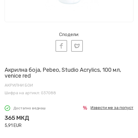
Сподели:
Акрилна боја, Pebeo, Studio Acrylics, 100 мл,
venice red
АКРИЛНИ БОИ
Шифра на артикл:
037088
Извести ме за попуст
Достапно веднаш
365
МКД
5,91
EUR