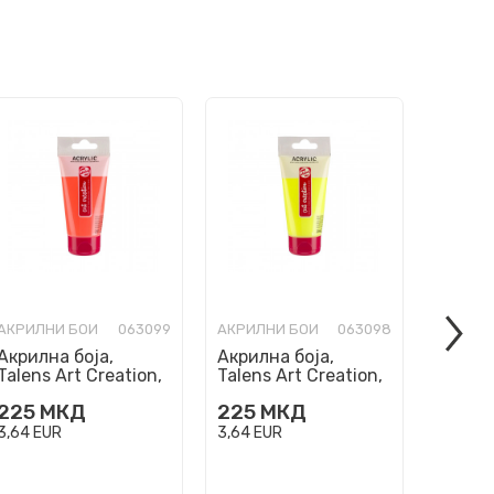
АКРИЛНИ БОИ
063099
АКРИЛНИ БОИ
063098
АКРИЛН
Акрилна боја,
Акрилна боја,
Акрилн
Talens Art Creation,
Talens Art Creation,
Talens
Reflex Orange 257,
Reflex Yellow 256,
Metall
225
МКД
225
МКД
205
75ml
75ml
75ml
3,64
EUR
3,64
EUR
3,32
EU