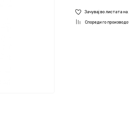
Зачувај во листата на
Спореди го производо