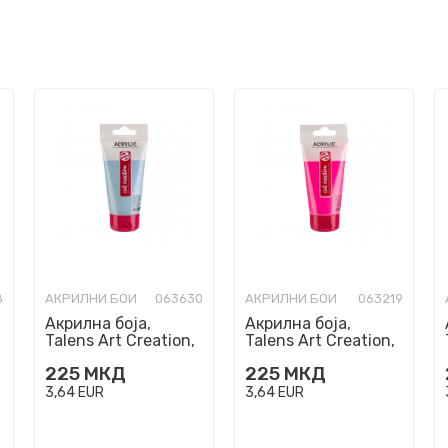
8
АКРИЛНИ БОИ
063630
АКРИЛНИ БОИ
063219
Акрилна боја,
Акрилна боја,
Talens Art Creation,
Talens Art Creation,
Antique Blue 563,
Reflex Rose 384,
225
МКД
225
МКД
75ml
75ml
3,64
EUR
3,64
EUR