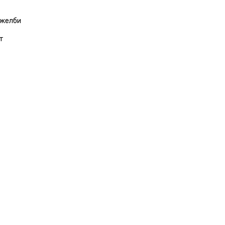
 желби
т