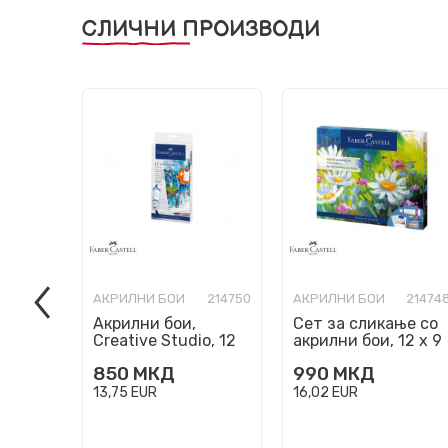
СЛИЧНИ ПРОИЗВОДИ
АКРИЛНИ БОИ
214750
АКРИЛНИ БОИ
21474
Акрилни бои,
Сет за сликање со
Creative Studio, 12
акрилни бои, 12 х 9
бои
мл
850
МКД
990
МКД
13,75
EUR
16,02
EUR