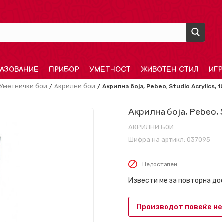
АЗОВАНИЕ
ПРИБОР
УМЕТНОСТ
ЖИВОТЕН СТИЛ
ИГ
Уметнички бои
Акрилни бои
Акрилна боја, Pebeo, Studio Acrylics, 1
Акрилна боја, Pebeo, S
АКРИЛНИ БОИ
Шифра на артикл:
037095
Недостапен
Извести ме за повторна д
Производот повеќе не