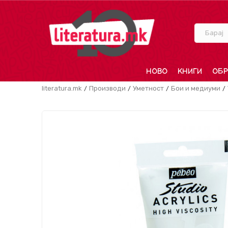
Барај
НОВО
КНИГИ
ОБР
literatura.mk
Производи
Уметност
Бои и медиуми