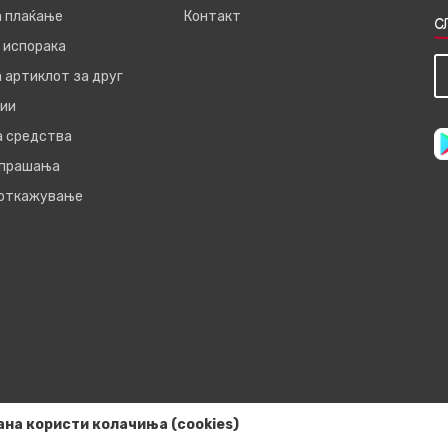
а плаќање
Контакт
С
 испорака
 артиклот за друг
ии
а средства
 прашања
 откажување
ана користи колачиња (cookies)