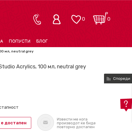
0
0
РА
ПОПУСТИ
БЛОГ
00 мл, neutral grey
tudio Acrylics, 100 мл, neutral grey
Спореди
остапност
Извести ме кога
 е достапен
производот ќе биде
повторно достапен