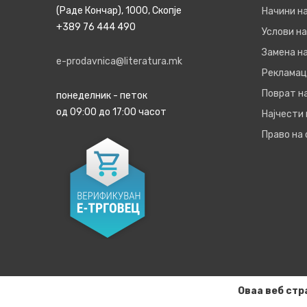
(Раде Кончар), 1000, Скопје
Начини н
+389 76 444 490
Услови на
Замена на
e-prodavnica@literatura.mk
Рекламац
Поврат н
понеделник - петок
од 09:00 до 17:00 часот
Најчести
Право на
Оваа веб стр