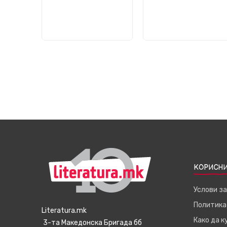
КОРИСНИ
Услови з
Политика
Literatura.mk
Како да 
3-та Македонска Бригада бб