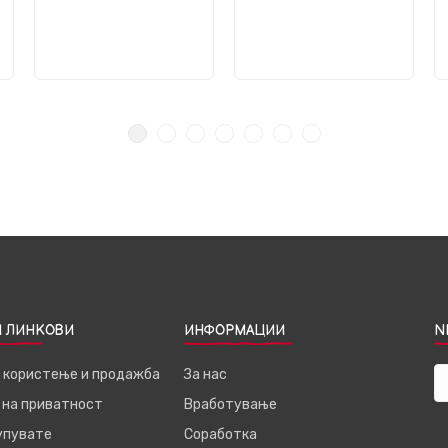
 ЛИНКОВИ
ИНФОРМАЦИИ
N
а користење и продажба
За нас
 на приватност
Вработување
купувате
Соработка