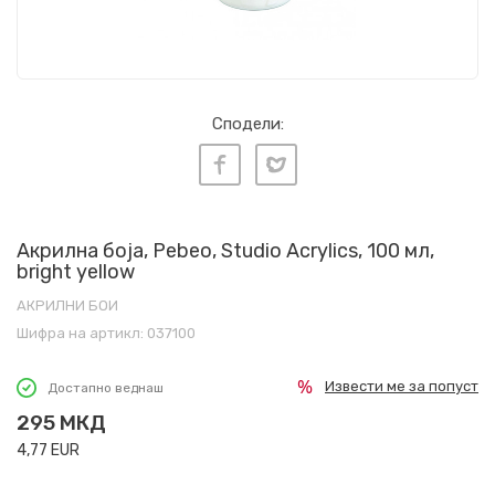
Сподели:
Акрилна боја, Pebeo, Studio Acrylics, 100 мл,
bright yellow
АКРИЛНИ БОИ
Шифра на артикл:
037100
Извести ме за попуст
Достапно веднаш
295
МКД
4,77
EUR