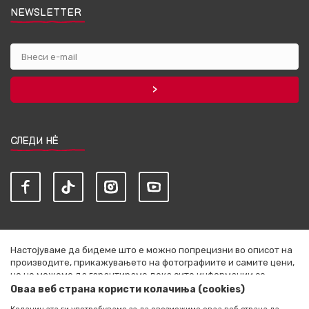
NEWSLETTER
СЛЕДИ НЀ
Настојуваме да бидеме што е можно попрецизни во описот на
производите, прикажувањето на фотографиите и самите цени,
но не можеме да гарантираме дека сите информации се
комплетни и без грешки. Сите артикли прикажани на сајтот се
Оваа веб страна користи колачиња (cookies)
дел од нашата понуда и не се подразбира дека се достапни во