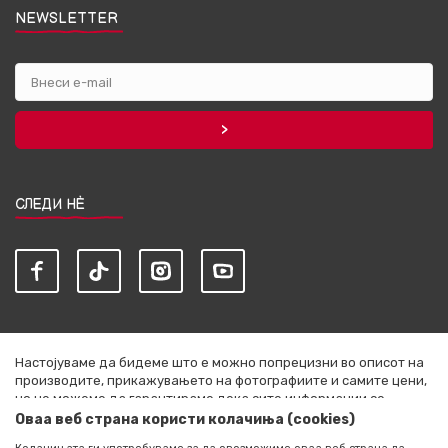
NEWSLETTER
СЛЕДИ НЀ
Настојуваме да бидеме што е можно попрецизни во описот на
производите, прикажувањето на фотографиите и самите цени,
но не можеме да гарантираме дека сите информации се
комплетни и без грешки. Сите артикли прикажани на сајтот се
Оваа веб страна користи колачиња (cookies)
дел од нашата понуда и не се подразбира дека се достапни во