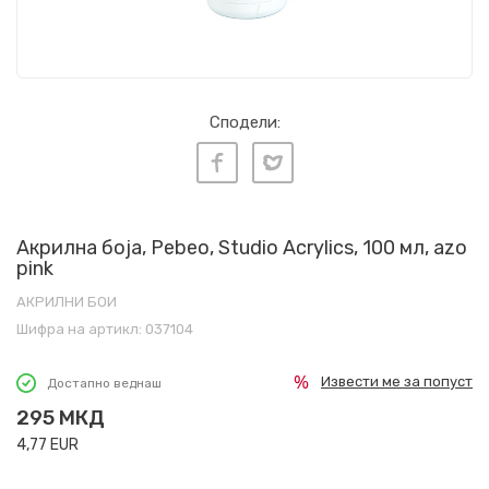
Сподели:
Акрилна боја, Pebeo, Studio Acrylics, 100 мл, azo
pink
АКРИЛНИ БОИ
Шифра на артикл:
037104
Извести ме за попуст
Достапно веднаш
295
МКД
4,77
EUR