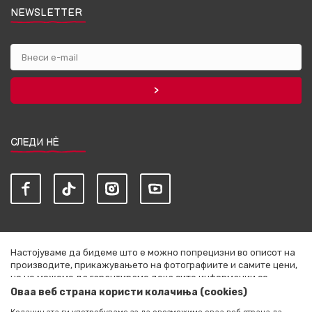
NEWSLETTER
СЛЕДИ НЀ
Настојуваме да бидеме што е можно попрецизни во описот на
производите, прикажувањето на фотографиите и самите цени,
но не можеме да гарантираме дека сите информации се
комплетни и без грешки. Сите артикли прикажани на сајтот се
Оваа веб страна користи колачиња (cookies)
дел од нашата понуда и не се подразбира дека се достапни во