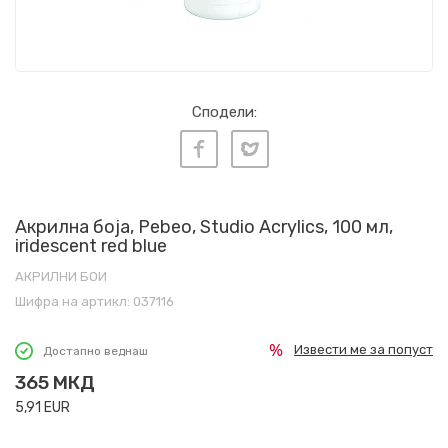
Сподели:
Акрилна боја, Pebeo, Studio Acrylics, 100 мл,
iridescent red blue
АКРИЛНИ БОИ
Шифра на артикл:
037116
Извести ме за попуст
Достапно веднаш
365
МКД
5,91
EUR