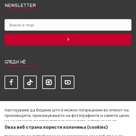
NEWSLETTER
СЛЕДИ НЀ
Настојуваме да бидеме што е можно попрецизни во описот на
производите, прикажувањето на фотографиите и самите цени,
но не можеме да гарантираме дека сите информации се
комплетни и без грешки. Сите артикли прикажани на сајтот се
Оваа веб страна користи колачиња (cookies)
дел од нашата понуда и не се подразбира дека се достапни во