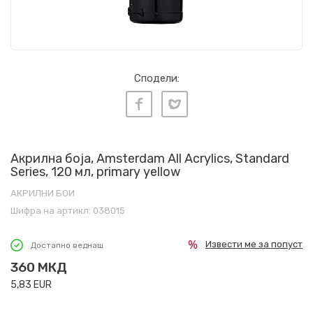
Сподели:
Акрилна боја, Amsterdam All Acrylics, Standard
Series, 120 мл, primary yellow
АКРИЛНИ БОИ
Шифра на артикл:
038015
Извести ме за попуст
Достапно веднаш
360
МКД
5,83
EUR