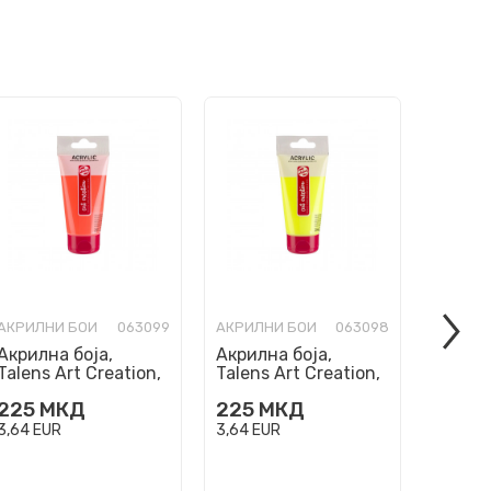
АКРИЛНИ БОИ
063099
АКРИЛНИ БОИ
063098
АКРИЛН
Акрилна боја,
Акрилна боја,
Акрилн
Talens Art Creation,
Talens Art Creation,
Talens
Reflex Orange 257,
Reflex Yellow 256,
Metall
225
МКД
225
МКД
205
75ml
75ml
75ml
3,64
EUR
3,64
EUR
3,32
EU