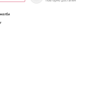
повторно достапен
 желби
т