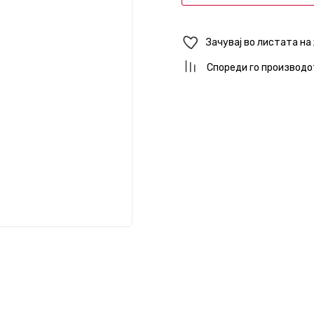
Зачувај во листата на
Спореди го производо