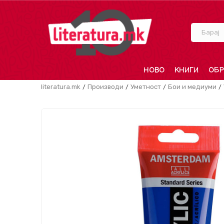
Барај
НОВО
КНИГИ
ОБР
literatura.mk
Производи
Уметност
Бои и медиуми