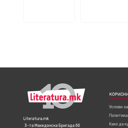
КОРИСНИ
Услови з
Политика
Literatura.mk
Како да 
3-та Македонска Бригада бб