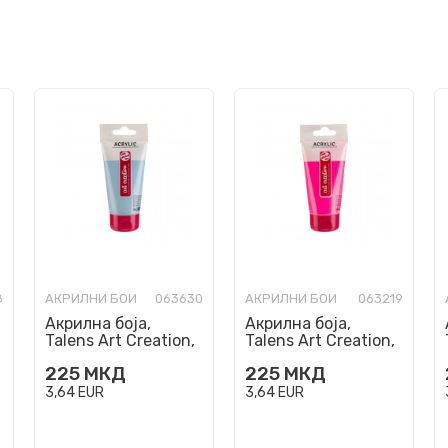
8
АКРИЛНИ БОИ
063630
АКРИЛНИ БОИ
063219
Акрилна боја,
Акрилна боја,
Talens Art Creation,
Talens Art Creation,
Antique Blue 563,
Reflex Rose 384,
225
МКД
225
МКД
75ml
75ml
3,64
EUR
3,64
EUR