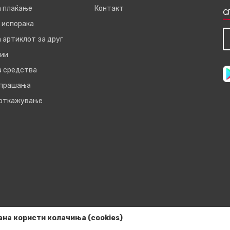
а плаќање
Контакт
С
 испорака
 артиклот за друг
ии
а средства
 прашања
 откажување
ана користи колачиња (cookies)