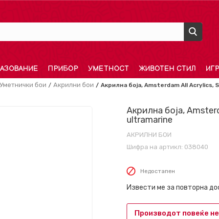
АЗОВАНИЕ
ПРИБОР
УМЕТНОСТ
ЖИВОТЕН СТИЛ
ИГ
Уметнички бои
Акрилни бои
Акрилна боја, Amsterdam All Acrylics, S
Акрилна боја, Amsterda
ultramarine
АКРИЛНИ БОИ
Шифра на артикл:
038040
Недостапен
Извести ме за повторна д
Производот повеќе не