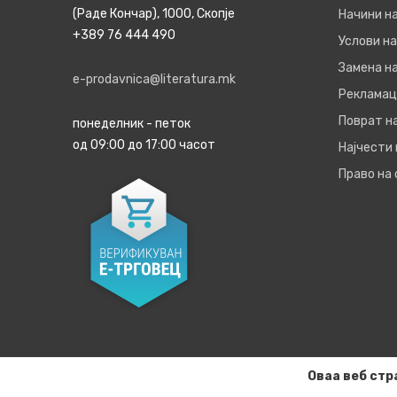
(Раде Кончар), 1000, Скопје
Начини н
+389 76 444 490
Услови на
Замена на
e-prodavnica@literatura.mk
Рекламац
Поврат н
понеделник - петок
од 09:00 до 17:00 часот
Најчести
Право на
Оваа веб стр