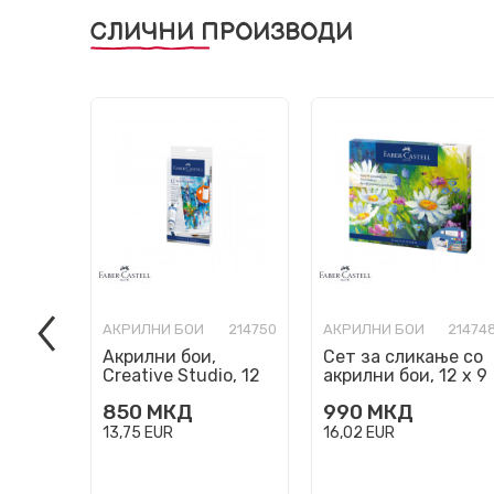
СЛИЧНИ ПРОИЗВОДИ
АКРИЛНИ БОИ
214750
АКРИЛНИ БОИ
21474
Акрилни бои,
Сет за сликање со
Creative Studio, 12
акрилни бои, 12 х 9
бои
мл
850
МКД
990
МКД
13,75
EUR
16,02
EUR