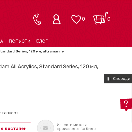
0
0
РА
ПОПУСТИ
БЛОГ
tandard Series, 120 мл, ultramarine
m All Acrylics, Standard Series, 120 мл,
Спореди
остапност
Извести ме кога
 е достапен
производот ќе биде