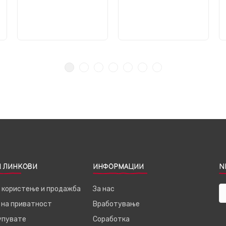
 ЛИНКОВИ
ИНФОРМАЦИИ
N
а користење и продажба
За нас
 на приватност
Вработување
купувате
Соработка