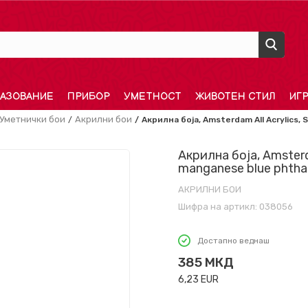
АЗОВАНИЕ
ПРИБОР
УМЕТНОСТ
ЖИВОТЕН СТИЛ
ИГ
Уметнички бои
Акрилни бои
Акрилна боја, Amsterdam All Acrylics, 
Акрилна боја, Amsterda
manganese blue phtha
АКРИЛНИ БОИ
Шифра на артикл:
038056
Достапно веднаш
385
МКД
6,23
EUR