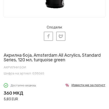
Сподели:
Акрилна боја, Amsterdam All Acrylics, Standard
Series, 120 мл, turquoise green
АКРИЛНИ БОИ
Шифра на артикл:
038065
Извести ме за попуст
Достапно веднаш
360
МКД
5,83
EUR