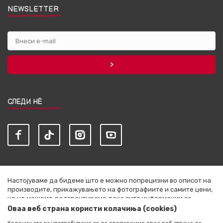
NEWSLETTER
СЛЕДИ НЀ
Настојуваме да бидеме што е можно попрецизни во описот на
производите, прикажувањето на фотографиите и самите цени,
но не можеме да гарантираме дека сите информации се
комплетни и без грешки. Сите артикли прикажани на сајтот се
Оваа веб страна користи колачиња (cookies)
дел од нашата понуда и не се подразбира дека се достапни во