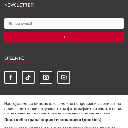
NEWSLETTER
СЛЕДИ НЀ
Настојуваме да бидеме што е можно попрецизни во описот на
производите, прикажувањето на фотографиите и самите цени,
но не можеме да гарантираме дека сите информации се
комплетни и без грешки. Сите артикли прикажани на сајтот се
Оваа веб страна користи колачиња (cookies)
дел од нашата понуда и не се подразбира дека се достапни во