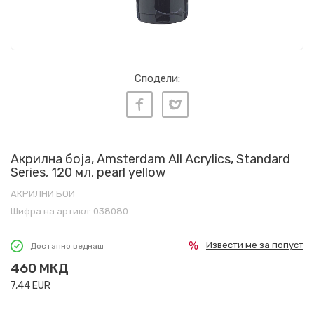
Сподели:
Акрилна боја, Amsterdam All Acrylics, Standard
Series, 120 мл, pearl yellow
АКРИЛНИ БОИ
Шифра на артикл:
038080
Извести ме за попуст
Достапно веднаш
460
МКД
7,44
EUR