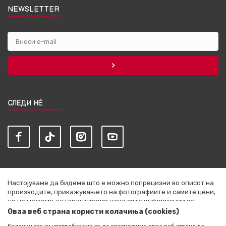
NEWSLETTER
СЛЕДИ НЀ
Настојуваме да бидеме што е можно попрецизни во описот на
производите, прикажувањето на фотографиите и самите цени,
но не можеме да гарантираме дека сите информации се
комплетни и без грешки. Сите артикли прикажани на сајтот се
Оваа веб страна користи колачиња (cookies)
дел од нашата понуда и не се подразбира дека се достапни во