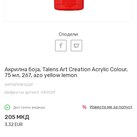
Сподели:
Акрилна боја, Talens Art Creation Acrylic Colour,
75 мл, 267, azo yellow lemon
АКРИЛНИ БОИ
Шифра на артикл:
040029
Извести ме за попуст
Достапно веднаш
205
МКД
3,32
EUR