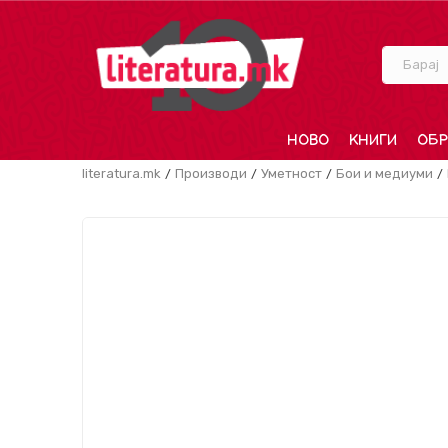
Барај
НОВО
КНИГИ
ОБР
literatura.mk
Производи
Уметност
Бои и медиуми