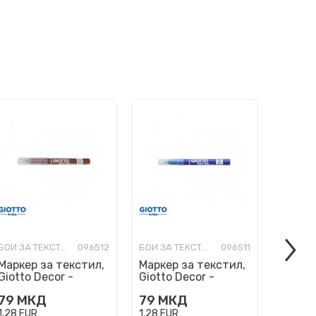
БОИ ЗА ТЕКСТИЛ
096512
БОИ ЗА ТЕКСТИЛ
096511
Маркер за текстил,
Маркер за текстил,
Маркер
Giotto Decor -
Giotto Decor -
Giotto
кафеав
ултрамарин
79
МКД
79
МКД
79
М
1,28
EUR
1,28
EUR
1,28
EU