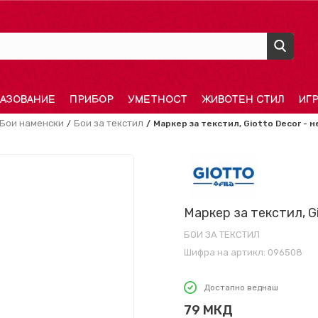
АЗОВАНИЕ
ПРИБОР
УМЕТНОСТ
ЖИВОТЕН СТИЛ
ИГ
Бои наменски
Бои за текстил
Маркер за текстил, Giotto Decor - 
Маркер за текстил, G
БОИ ЗА ТЕКСТИЛ
Шифра на артикл:
096508
Достапно веднаш
79
МКД