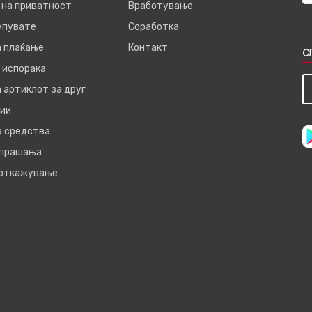
 на приватност
Вработување
купувате
Соработка
а плаќање
Контакт
С
 испорака
 артиклот за друг
ии
а средства
 прашања
 откажување