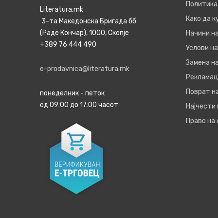
Политика
Literatura.mk
Како да 
3-та Македонска Бригада бб
(Раде Кончар), 1000, Скопје
Начини н
+389 76 444 490
Услови на
Замена на
e-prodavnica@literatura.mk
Рекламац
Поврат н
понеделник - петок
од 09:00 до 17:00 часот
Најчести
Право на