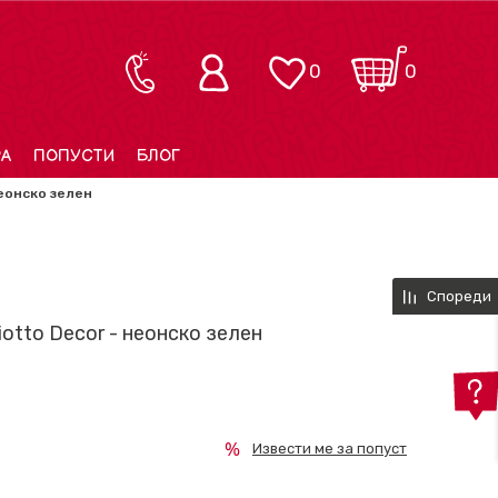
0
0
РА
ПОПУСТИ
БЛОГ
неонско зелен
Спореди
iotto Decor - неонско зелен
Извести ме за попуст