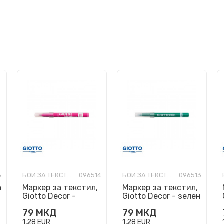
5
БОИ ЗА ТЕКСТИЛ
096514
БОИ ЗА ТЕКСТИЛ
096513
а
Маркер за текстил,
Маркер за текстил,
Giotto Decor -
Giotto Decor - зелен
неонско розев
79
МКД
79
МКД
1,28
EUR
1,28
EUR