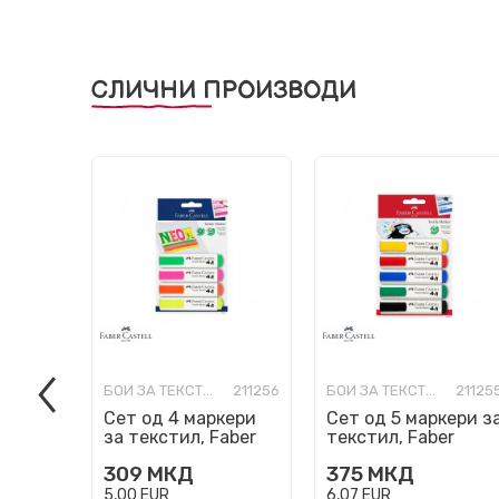
СЛИЧНИ ПРОИЗВОДИ
БОИ ЗА ТЕКСТИЛ
211256
БОИ ЗА ТЕКСТИЛ
21125
Сет од 4 маркери
Сет од 5 маркери з
за текстил, Faber
текстил, Faber
Castell Textile
Castell Textile
309
МКД
375
МКД
Marker - Neon
Marker
5,00
EUR
6,07
EUR