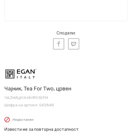
Сподели:
Чајник, Tea For Two, црвен
ЧАЈНИЦИ И ИНФУЗЕРИ
Шифра на артикл:
043848
Недостапен
Извести ме за повторна достапност