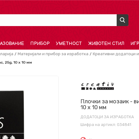
АЗОВАНИЕ
ПРИБОР
УМЕТНОСТ
ЖИВОТЕН СТИЛ
ИГ
ларија
Материјали и прибор за изработка
Креативни додатоци и
c, 25g, 10 x 10 мм
Плочки за мозаик - вио
10 x 10 мм
ДОДАТОЦИ ЗА ИЗРАБОТКА
Шифра на артикл:
034841