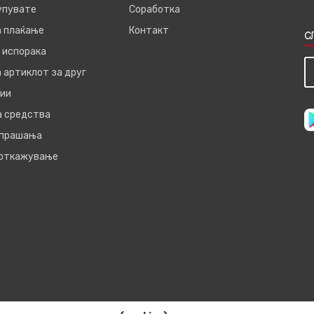
купувате
Соработка
а плаќање
Контакт
С
 испорака
 артиклот за друг
ии
а средства
 прашања
 откажување