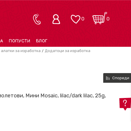
0
0
РА
ПОПУСТИ
БЛОГ
 алатки за изработка
Додатоци за изработка
Спореди
летови, Мини Mosaic, lilac/dark lilac, 25g,