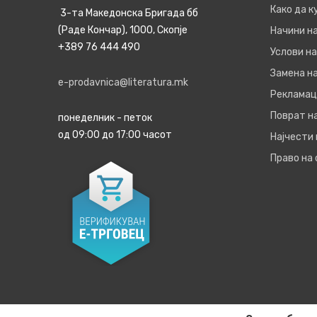
Како да 
3-та Македонска Бригада бб
(Раде Кончар), 1000, Скопје
Начини н
+389 76 444 490
Услови на
Замена на
e-prodavnica@literatura.mk
Рекламац
Поврат н
понеделник - петок
од 09:00 до 17:00 часот
Најчести
Право на