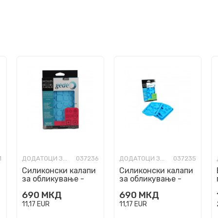
1
ДОДАТОЦИ ЗА ИЗРАБОТКА
037236
ДОДАТОЦИ ЗА ИЗРАБОТКА
037235
Силиконски калапи
Силиконски калапи
за обликување -
за обликување -
,
Копчиња, Pebeo,
Диви животни,
690
МКД
690
МКД
Gedeo Moulds -
Pebeo, Gedeo
Buttons
Moulds - Wild An...
11,17
EUR
11,17
EUR