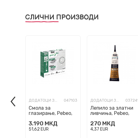
СЛИЧНИ ПРОИЗВОДИ
ДОДАТОЦИ ЗА ИЗРАБОТКА
047103
ДОДАТОЦИ ЗА ИЗРАБОТКА
03724
Смола за
Лепило за златни
глазирање, Pebeo,
ливчиња, Pebeo,
Gedeo, Glazing
Gedeo Mixtion Relief
3.190
МКД
270
МКД
Bioresin, 300мл
37мл
51,62
EUR
4,37
EUR