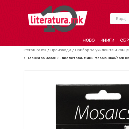
Барај
НОВО
КНИГИ
ОБР
literatura.mk
Производи
Прибор за училиште и канце
Плочки за мозаик - виолетови, Мини Mosaic, lilac/dark lila