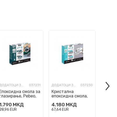
ДОДАТОЦИ ЗА ИЗРАБОТКА
037231
ДОДАТОЦИ ЗА ИЗРАБОТКА
037230
Епоксидна смола за
Кристална
Крист
глазирање, Pebeo,
епоксидна смола,
епокс
Gedeo Glazing Resin,
Pebeo, Gedeo
Pebeo,
1.790
МКД
4.180
МКД
1.990
150мл
Crystal Resin, 750мл
Crysta
28,96
EUR
67,64
EUR
32,20
E