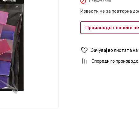
Недостапен
Извести ме за повторна д
Производот повеќе не
Зачувај во листата на
Спореди го производо