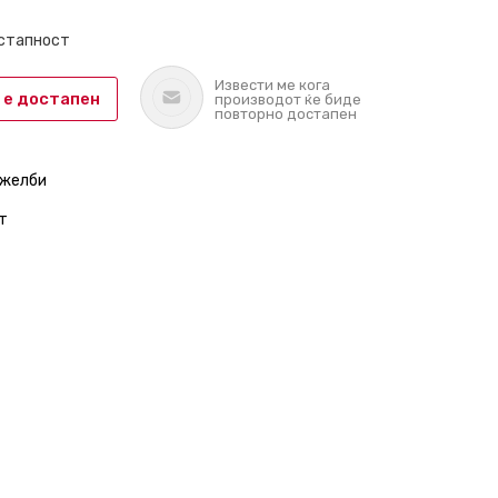
остапност
Извести ме кога
 е достапен
производот ќе биде
повторно достапен
 желби
т