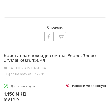
Сподели:
Кристална епоксидна смола, Pebeo, Gedeo
Crystal Resin, 150мл
ДОДАТОЦИ ЗА ИЗРАБОТКА
Шифра на артикл:
037228
Извести ме за попуст
Достапно веднаш
1.150
МКД
18,61
EUR