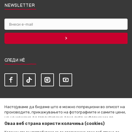
NEWSLETTER
СЛЕДИ НЀ
Настојуваме да бидеме што е можно попрецизни во описот на
производите, прикажувањето на фотографиите и самите цени,
но не можеме да гарантираме дека сите информации се
комплетни и без грешки. Сите артикли прикажани на сајтот се
Оваа веб страна користи колачиња (cookies)
дел од нашата понуда и не се подразбира дека се достапни во