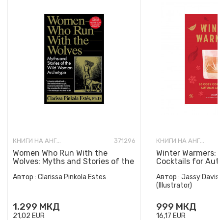
КНИГИ НА АНГЛИСКИ ЈАЗИК
371296
КНИГИ НА АНГЛИСКИ ЈАЗИК
Women Who Run With the
Winter Warmers:
Wolves: Myths and Stories of the
Cocktails for Au
Wild Woman Archetype
Автор :
Clarissa Pinkola Estes
Автор :
Jassy Davis
(Illustrator)
1.299
МКД
999
МКД
21,02
EUR
16,17
EUR