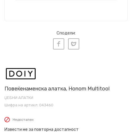
Сподели:
Повеќенаменска алатка, Honom Multitool
ЏЕБНИ АЛАТКИ
Шифра на артикл:
043460
Недостапен
Извести ме за повторна достапност