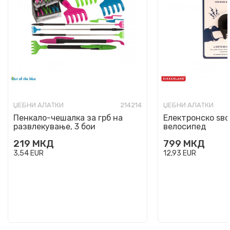
ЏЕБНИ АЛАТКИ
214214
ЏЕБНИ АЛАТКИ
Пенкало-чешалка за грб на
Електронско ѕво
развлекување, 3 бои
велосипед
219
МКД
799
МКД
3,54
EUR
12,93
EUR