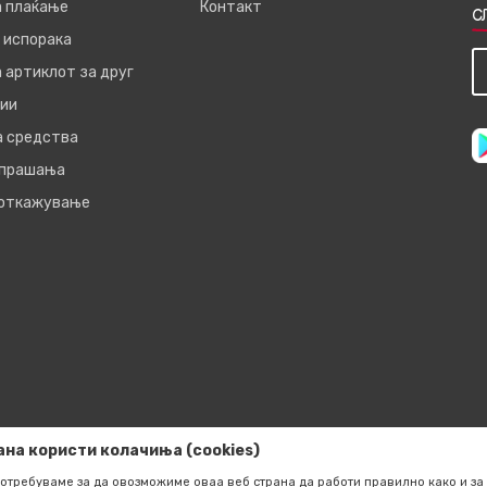
а плаќање
Контакт
С
 испорака
 артиклот за друг
ии
а средства
 прашања
 откажување
ана користи колачиња (cookies)
отребуваме за да овозможиме оваа веб страна да работи правилно како и за 