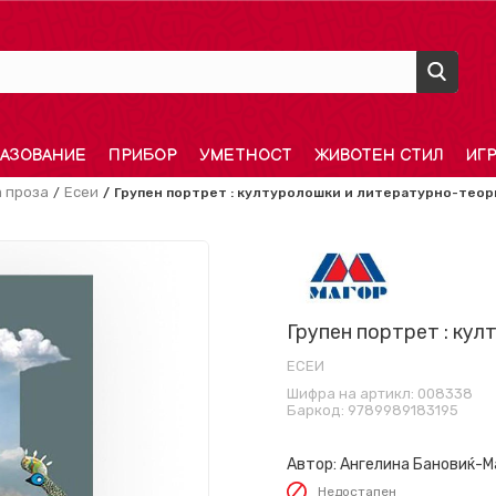
АЗОВАНИЕ
ПРИБОР
УМЕТНОСТ
ЖИВОТЕН СТИЛ
ИГ
 проза
Есеи
Групен портрет : културолошки и литературно-теор
Групен портрет : ку
ЕСЕИ
Шифра на артикл:
008338
Баркод:
9789989183195
Автор:
Ангелина Бановиќ-М
Недостапен