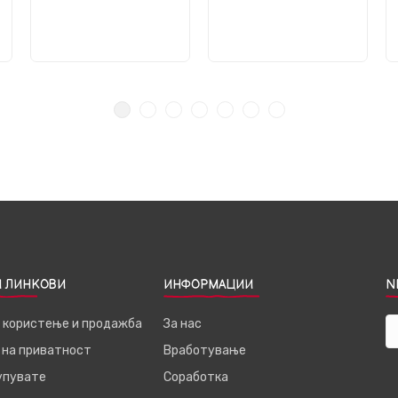
 ЛИНКОВИ
ИНФОРМАЦИИ
N
а користење и продажба
За нас
 на приватност
Вработување
купувате
Соработка