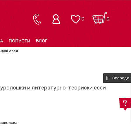
0
0
РА
ПОПУСТИ
БЛОГ
иски есеи
Спореди
лтуролошки и литературно-теориски есеи
арковска