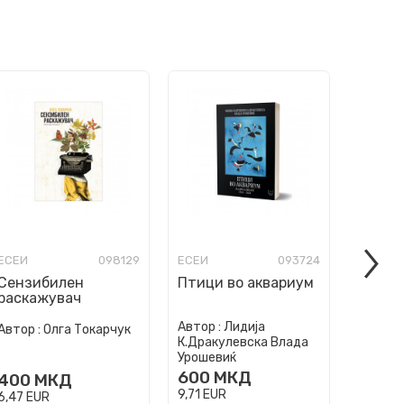
ЕСЕИ
098129
ЕСЕИ
093724
ЕСЕИ
Сензибилен
Птици во аквариум
Белеш
раскажувач
стар г
Автор :
Лидија
Автор :
Олга Токарчук
Автор :
К.Дракулевска Влада
Урошевиќ
600
МКД
400
МКД
400
9,71
EUR
6,47
EUR
6,47
EU