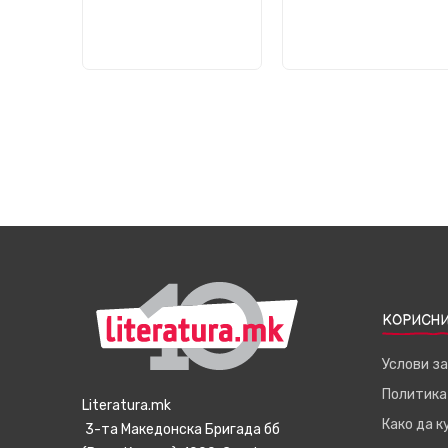
КОРИСНИ
Услови з
Политика
Literatura.mk
Како да 
3-та Македонска Бригада бб