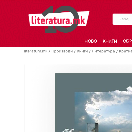
Барај
НОВО
КНИГИ
ОБР
literatura.mk
Производи
Книги
Литература
Кратка