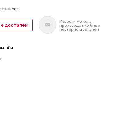
остапност
Извести ме кога
 е достапен
производот ќе биде
повторно достапен
 желби
т