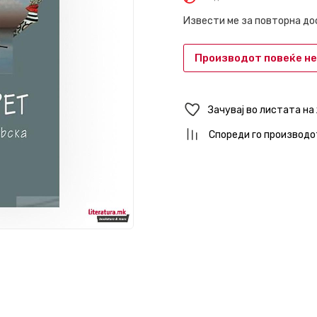
Извести ме за повторна д
Производот повеќе не
Зачувај во листата на
Спореди го производо