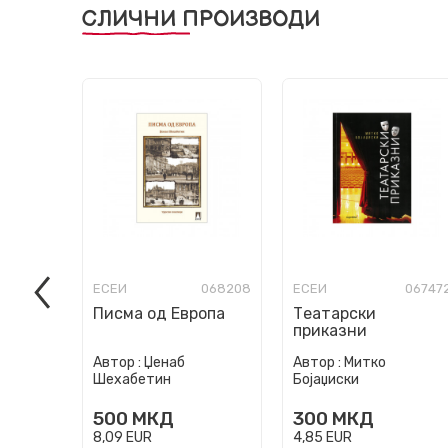
СЛИЧНИ ПРОИЗВОДИ
ЕСЕИ
068208
ЕСЕИ
06747
Писма од Европа
Театарски
приказни
Автор :
Џенаб
Автор :
Митко
Шехабетин
Бојаџиски
500
МКД
300
МКД
8,09
EUR
4,85
EUR