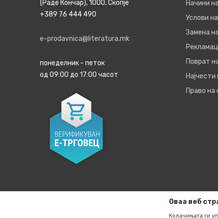
(Раде Кончар), 1000, Скопје
Начини н
+389 76 444 490
Услови на
Замена на
e-prodavnica@literatura.mk
Рекламац
Поврат н
понеделник - петок
од 09:00 до 17:00 часот
Најчести
Право на
Оваа веб стр
Колачињата ги уп