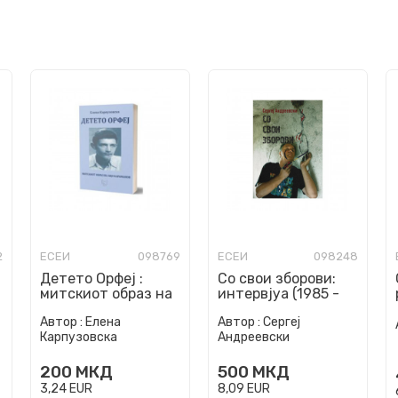
2
ЕСЕИ
098769
ЕСЕИ
098248
Детето Орфеј :
Со свои зборови:
митскиот образ на
интервјуа (1985 -
Ацо Караманов
2023)
Автор :
Елена
Автор :
Сергеј
Карпузовска
Андреевски
200
МКД
500
МКД
3,24
EUR
8,09
EUR