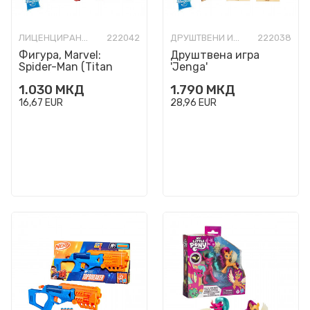
ЛИЦЕНЦИРАНИ ФИГУРИ И СЕТОВИ
222042
ДРУШТВЕНИ ИГРИ РАЗНО
222038
Фигура, Marvel:
Друштвена игра
Spider-Man (Titan
'Jenga'
Series)
1.030
МКД
1.790
МКД
16,67
EUR
28,96
EUR