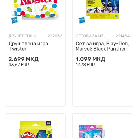
ДРУШТВЕНИ ИГРИ РАЗНО
222032
СЕТОВИ ЗА ИЗРАБОТКА
221484
Друштвена игра
Сет за игра, Play-Doh,
'Twister'
Marvel: Black Panther
Cutting Claws
2.699
МКД
1.099
МКД
43,67
EUR
17,78
EUR