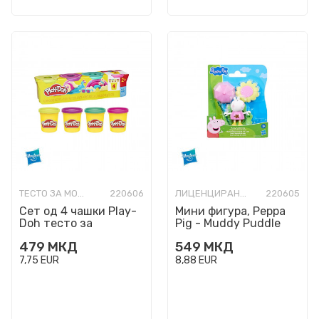
ТЕСТО ЗА МОДЕЛИРАЊЕ
220606
ЛИЦЕНЦИРАНИ ФИГУРИ И СЕТОВИ
220605
Сет од 4 чашки Play-
Мини фигура, Peppa
Doh тесто за
Pig - Muddy Puddle
моделирање - Vibrant
Suzy
479
МКД
549
МКД
7,75
EUR
8,88
EUR