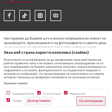
Настојуваме да бидеме што е можно попрецизни во описот на
производите, прикажувањето на фотографиите и самите цени,
но не можеме да гарантираме дека сите информации се
комплетни и без грешки. Сите артикли прикажани на сајтот се
Оваа веб страна користи колачиња (cookies)
дел од нашата понуда и не се подразбира дека се достапни во
Колачињата ги употребуваме за да овозможиме оваа веб страна да
секој момент. Расположливоста на производите можете да ја
работи правилно како и за нејзино понатамошно унапредување се со
проверите со повик на +389 76 444 490
цел подобрување на Вашето корисничко искуство, персонализација на
содржините и огласите, функционалност на социјалните медиуми и
©2026
literatura.mk
, Изработено од
NB SOFT
. Сите права
анализа на сообраќајот. Со продолжување на користењето на нашата
интернет страница ја прифаќате употребата на колачиња (cookies).
задржани.
Прикажи повеќе
Задолжителни
Статистика
Маркетинг
Дознај повеќе
Трајни
Се согласувам