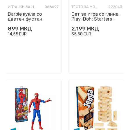
ИГРАЧКИ ЗА НАЈМАЛИ
068697
ТЕСТО ЗА МОДЕЛИРАЊЕ
222043
Barbie кукла со
Сет за игра со глина,
цветен фустан
Play-Doh: Starters -
Shapes & Colors Dino
899
МКД
2.199
МКД
14,55
EUR
35,58
EUR