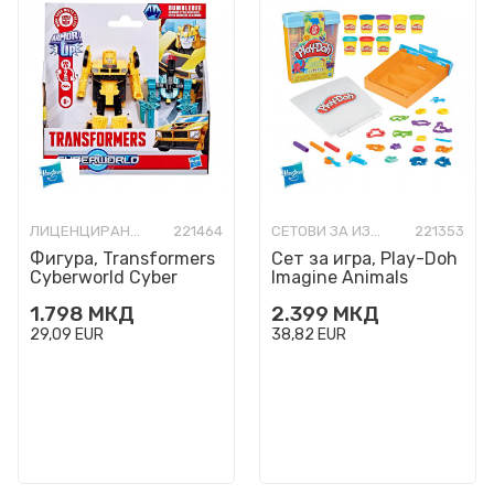
ЛИЦЕНЦИРАНИ ФИГУРИ И СЕТОВИ
221464
СЕТОВИ ЗА ИЗРАБОТКА
221353
Фигура, Transformers
Сет за игра, Play-Doh
Cyberworld Cyber
Imagine Animals
Changers Bumblebee
Storage Set
1.798
МКД
2.399
МКД
29,09
EUR
38,82
EUR