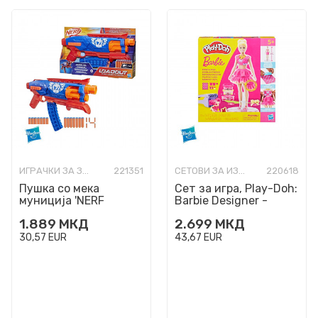
ИГРАЧКИ ЗА ЗАБАВА
221351
СЕТОВИ ЗА ИЗРАБОТКА
220618
Пушка со мека
Сет за игра, Play-Doh:
муниција 'NERF
Barbie Designer -
Loadout Phantomblitz
Ruffles & Bows
1.889
МКД
2.699
МКД
Recon'
30,57
EUR
43,67
EUR