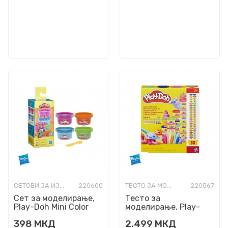
СЕТОВИ ЗА ИЗРАБОТКА
220600
ТЕСТО ЗА МОДЕЛИРАЊЕ
220567
Сет за моделирање,
Тесто за
Play-Doh Mini Color
моделирање, Play-
Packs Irresistible Mini:
Doh - сет од 50 бои
398
МКД
2.499
МКД
Theme 1