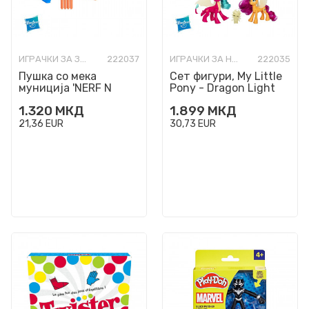
ИГРАЧКИ ЗА ЗАБАВА
222037
ИГРАЧКИ ЗА НАЈМАЛИ
222035
Пушка со мека
Сет фигури, My Little
муниција 'NERF N
Pony - Dragon Light
Series Topbreaker'
Reveal
1.320
МКД
1.899
МКД
21,36
EUR
30,73
EUR