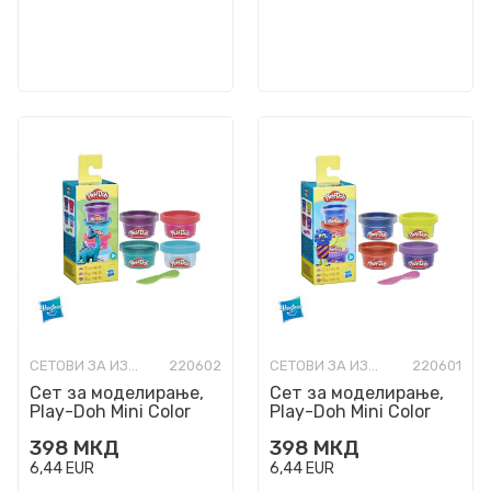
СЕТОВИ ЗА ИЗРАБОТКА
220602
СЕТОВИ ЗА ИЗРАБОТКА
220601
Сет за моделирање,
Сет за моделирање,
Play-Doh Mini Color
Play-Doh Mini Color
Packs Irresistible Mini:
Packs Irresistible Mini:
398
МКД
398
МКД
Theme 3
Theme 2
6,44
EUR
6,44
EUR