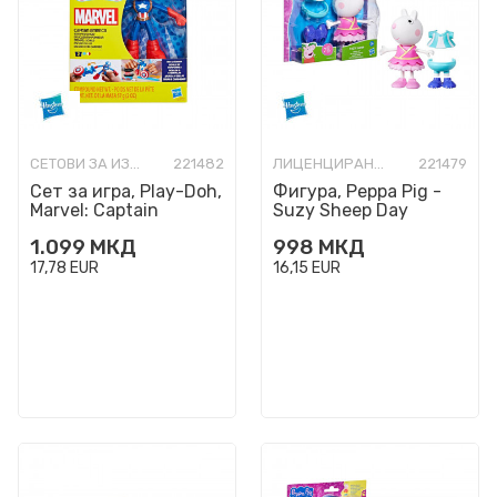
СЕТОВИ ЗА ИЗРАБОТКА
221482
ЛИЦЕНЦИРАНИ ФИГУРИ И СЕТОВИ
221479
Сет за игра, Play-Doh,
Фигура, Peppa Pig -
Marvel: Captain
Suzy Sheep Day
America Stamping
Dress-Up
1.099
МКД
998
МКД
Shield
17,78
EUR
16,15
EUR