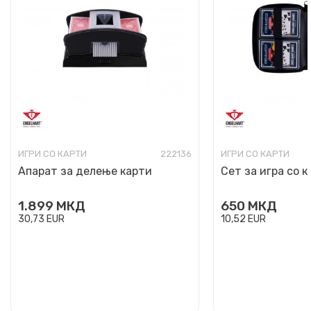
ИГРИ СО КАРТИ
222136
ИГРИ СО КАРТИ
Апарат за делење карти
Сет за игра со 
1.899
МКД
650
МКД
30,73
EUR
10,52
EUR