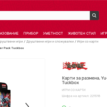
АЗОВАНИЕ
ПРИБОР
УМЕТНОСТ
ЖИВОТЕН СТИЛ
ИГ
руштвени игри
Друштвени игри и сложувалки
Игри со карти
ter Pack Tuckbox
Карти за размена, Yu-
Tuckbox
ИГРИ СО КАРТИ
Шифра на артикл:
221518