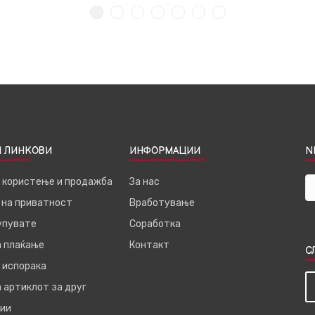
 ЛИНКОВИ
ИНФОРМАЦИИ
N
а користење и продажба
За нас
 на приватност
Вработување
купувате
Соработка
а плаќање
Контакт
С
 испорака
 артиклот за друг
ии