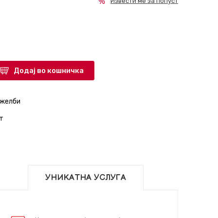
Извести ме за попуст
Додај во кошничка
 желби
т
УНИКАТНА УСЛУГА