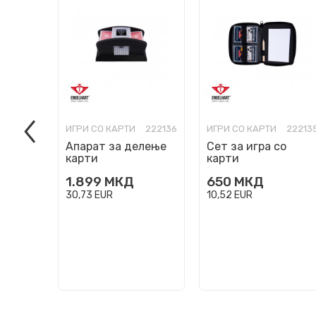
ИГРИ СО КАРТИ
222136
ИГРИ СО КАРТИ
22213
Апарат за делење
Сет за игра со
карти
карти
1.899
МКД
650
МКД
30,73
EUR
10,52
EUR