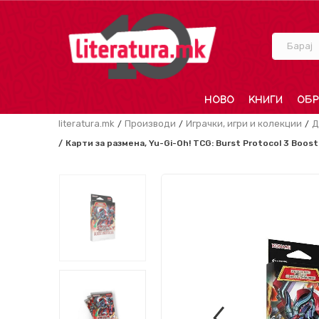
Барај
НОВО
КНИГИ
ОБР
literatura.mk
Производи
Играчки, игри и колекции
Д
Карти за размена, Yu-Gi-Oh! TCG: Burst Protocol 3 Boos