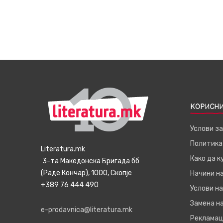
КОРИСНИ
Услови з
Политика
Literatura.mk
Како да 
3-та Македонска Бригада бб
(Раде Кончар), 1000, Скопје
Начини н
+389 76 444 490
Услови на
Замена на
e-prodavnica@literatura.mk
Рекламац