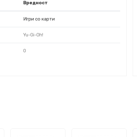
Вредност
Игри со карти
Yu-Gi-Oh!
0