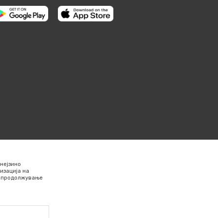
нејзино
изација на
Со продолжување