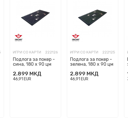
5
ИГРИ СО КАРТИ
222126
ИГРИ СО КАРТИ
222125
Подлога за покер -
Подлога за покер -
сина, 180 х 90 цм
зелена, 180 х 90 цм
2.899
МКД
2.899
МКД
46,91
EUR
46,91
EUR