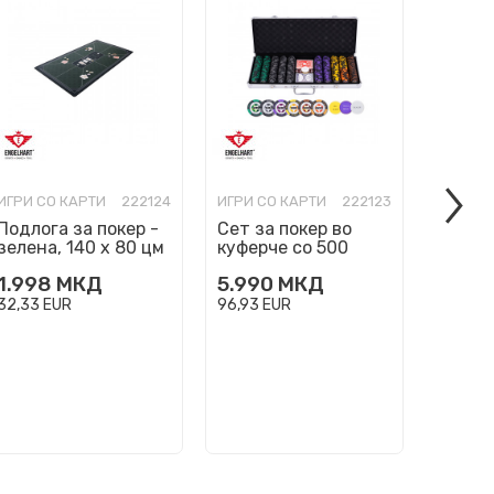
ИГРИ СО КАРТИ
222124
ИГРИ СО КАРТИ
222123
ИГРИ С
Подлога за покер -
Сет за покер во
Сет за
зелена, 140 х 80 цм
куферче со 500
куферч
вредносни чипови
чипов
1.998
МКД
5.990
МКД
2.89
32,33
EUR
96,93
EUR
46,91
E