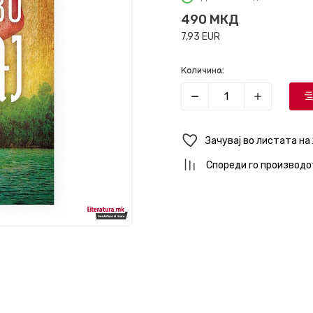
490
МКД
7,93
EUR
Количина:
Зачувај во листата на
Спореди го производо