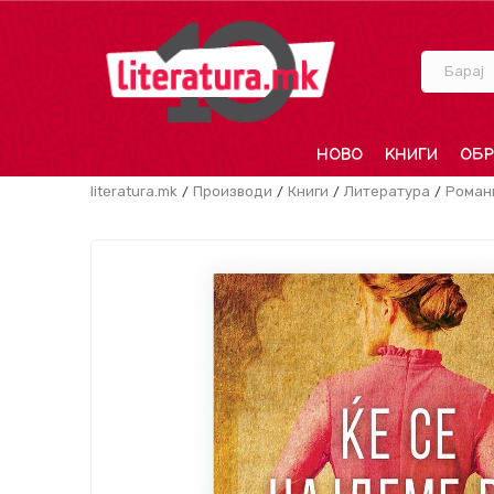
Барај
НОВО
КНИГИ
ОБР
literatura.mk
Производи
Книги
Литература
Роман