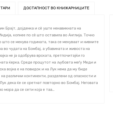
ТАРИ
ДОСТАПНОСТ ВО КНИЖАРНИЦИТЕ
ин Брајт, дојденка и сè уште ненавикната на
дија, копнее по сè што оставила во Англија. Точно
о што се менува годината, така се менуваат и нивните
а во чудата на Бомбај, а убавината и живоста на
ајка не ја одобрува врската, претпочитајќи го
ината ќерка. Среде процутот на љубовта меѓу Меди и
ска војна е на повидок и на Лук нема да му биде
т на различни континенти, разделени од опасности и
Лук дека ќе се сретнат повторно во Бомбај. Неговата
о мора да се сети која е таа...