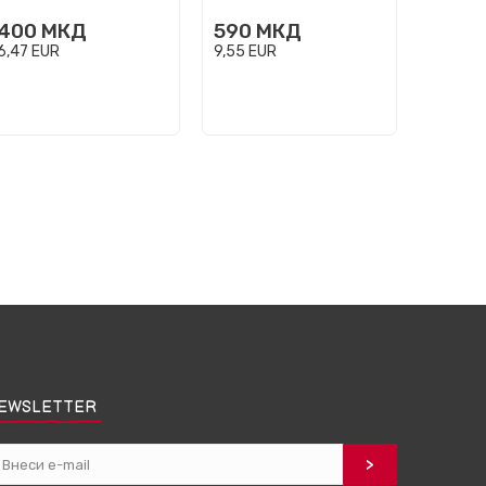
400
МКД
590
МКД
500
6,47
EUR
9,55
EUR
8,09
EU
EWSLETTER