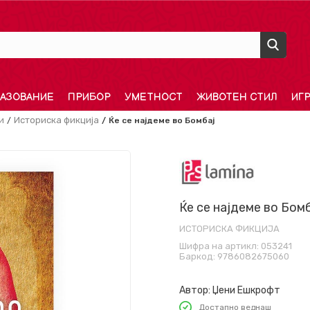
АЗОВАНИЕ
ПРИБОР
УМЕТНОСТ
ЖИВОТЕН СТИЛ
ИГ
и
Историска фикција
Ќе се најдеме во Бомбај
Ќе се најдеме во Бом
ИСТОРИСКА ФИКЦИЈА
Шифра на артикл:
053241
Баркод:
9786082675060
Автор:
Џени Ешкрофт
Достапно веднаш