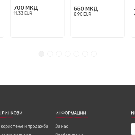
700
МКД
550
МКД
11,33
EUR
8,90
EUR
 ЛИНКОВИ
ИНФОРМАЦИИ
N
а користење и продажба
За нас