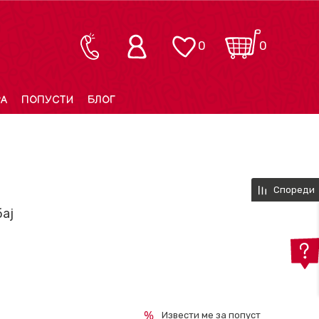
0
0
РА
ПОПУСТИ
БЛОГ
Спореди
бај
Извести ме за попуст