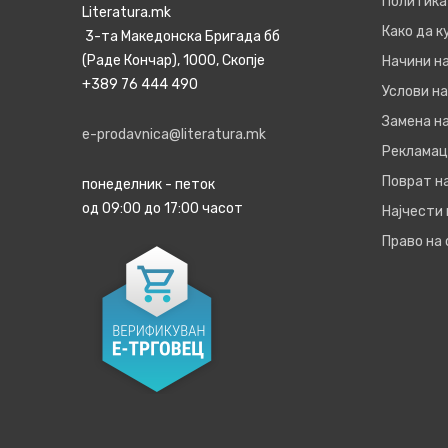
Политика
Literatura.mk
Како да 
3-та Македонска Бригада бб
(Раде Кончар), 1000, Скопје
Начини н
+389 76 444 490
Услови на
Замена на
e-prodavnica@literatura.mk
Рекламац
Поврат н
понеделник - петок
од 09:00 до 17:00 часот
Најчести
Право на