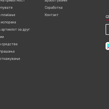
 на приватност
Вработување
купувате
Соработка
а плаќање
Контакт
С
 испорака
 артиклот за друг
ии
а средства
 прашања
 откажување