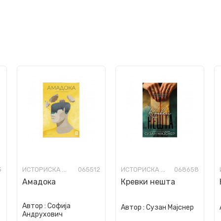
5
ИСТОРИСКА ФИКЦИЈА
065512
ИСТОРИСКА ФИКЦИЈА
068658
Амадока
Кревки нешта
Автор :
Софија
Автор :
Сузан Мајснер
Андрухович