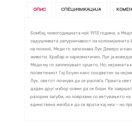
ОПИС
СПЕЦИФИКАЦИЈА
КОМЕН
Бомбај, новогодишната ноќ 1913 година, а Медл
задушливата запурничавост на колонијалната Ин
на полноќ, Меди го запознава Лук Деверо и как
животи. Храбар и харизматичен, Лук ја воведув
Меди му го запленуваат срцето. Но, нејзината м
посветениот Гај Боуен како соодветен за нејз
Лук, светот почнува да се распаѓа. Првата свет
даден друг избор освен да се бори. Ќе заврша
разорни загуби, но поврзани со ветувањето на 
единствена желба е да се врати кај неа – но прв