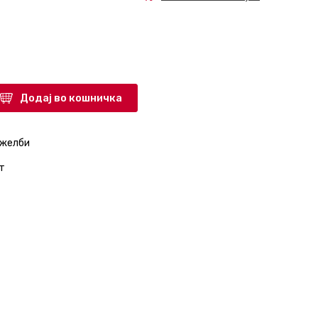
Додај во кошничка
 желби
т