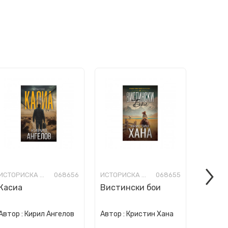
ИСТОРИСКА ФИКЦИЈА
068656
ИСТОРИСКА ФИКЦИЈА
068655
Касиа
Вистински бои
Магио
Автор :
Кирил Ангелов
Автор :
Кристин Хана
Автор :