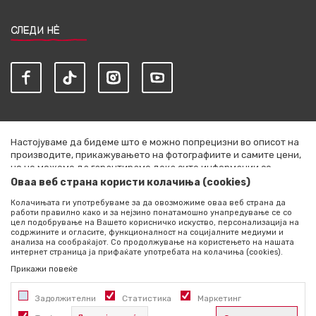
СЛЕДИ НЀ
Настојуваме да бидеме што е можно попрецизни во описот на
производите, прикажувањето на фотографиите и самите цени,
но не можеме да гарантираме дека сите информации се
комплетни и без грешки. Сите артикли прикажани на сајтот се
Оваа веб страна користи колачиња (cookies)
дел од нашата понуда и не се подразбира дека се достапни во
Колачињата ги употребуваме за да овозможиме оваа веб страна да
секој момент. Расположливоста на производите можете да ја
работи правилно како и за нејзино понатамошно унапредување се со
проверите со повик на +389 76 444 490
цел подобрување на Вашето корисничко искуство, персонализација на
содржините и огласите, функционалност на социјалните медиуми и
©2026
literatura.mk
, Изработено од
NB SOFT
. Сите права
анализа на сообраќајот. Со продолжување на користењето на нашата
интернет страница ја прифаќате употребата на колачиња (cookies).
задржани.
Прикажи повеќе
Задолжителни
Статистика
Маркетинг