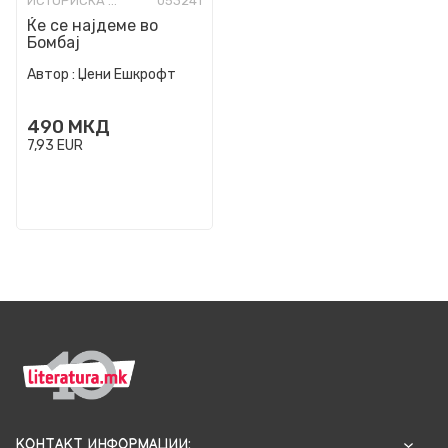
ИСТОРИСКА ФИКЦИЈА
053241
Ќе се најдеме во
Бомбај
Автор :
Џени Ешкрофт
490
МКД
7,93
EUR
КОНТАКТ ИНФОРМАЦИИ: