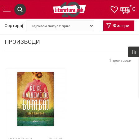
0
0
Сортирај
Филтри
ПРОИЗВОДИ
1
производи