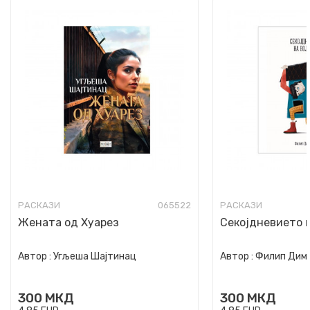
РАСКАЗИ
065522
РАСКАЗИ
Жената од Хуарез
Секојдневието 
Автор :
Угљеша Шајтинац
Автор :
Филип Дим
300
МКД
300
МКД