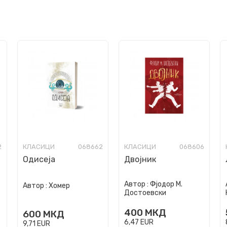
2
КЛАСИЦИ
068662
КЛАСИЦИ
068606
Одисеја
Двојник
Автор :
Фјодор М.
Автор :
Хомер
Достоевски
400
МКД
600
МКД
6,47
EUR
9,71
EUR