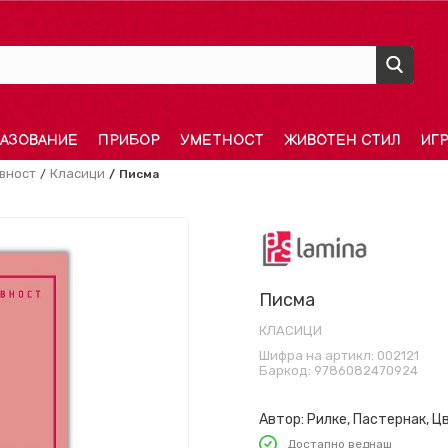
АЗОВАНИЕ
ПРИБОР
УМЕТНОСТ
ЖИВОТЕН СТИЛ
ИГ
вност
Класици
Писма
Писма
КЛАСИЦИ
Шифра на артикл:
002121
Баркод:
9786082470924
Автор:
Рилке, Пастернак, Ц
Достапно веднаш