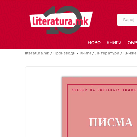
Барај
НОВО
КНИГИ
ОБР
literatura.mk
Производи
Книги
Литература
Книже