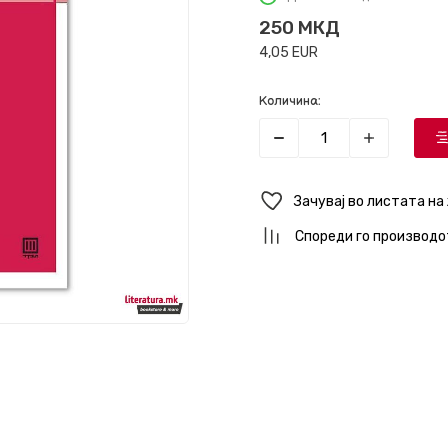
250
МКД
4,05
EUR
Количина:
Зачувај во листата на
Спореди го производо