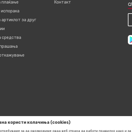
а плаќање
Контакт
С
 испорака
 артиклот за друг
ии
а средства
 прашања
 откажување
ана користи колачиња (cookies)
отребуваме за да овозможиме оваа веб страна да работи правилно како и за 