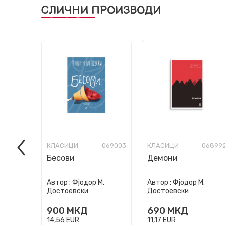
СЛИЧНИ ПРОИЗВОДИ
КЛАСИЦИ
069003
КЛАСИЦИ
06899
Бесови
Демони
Автор :
Фјодор М.
Автор :
Фјодор М.
Достоевски
Достоевски
900
МКД
690
МКД
14,56
EUR
11,17
EUR