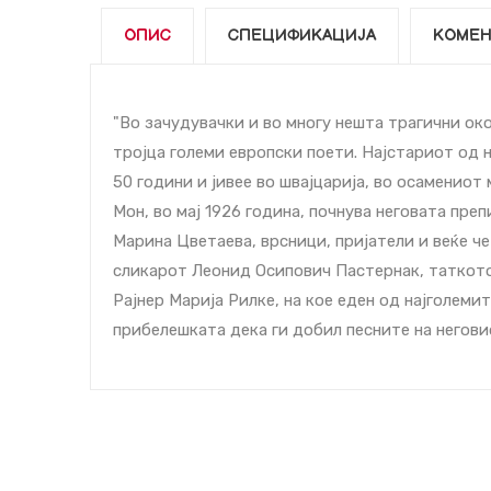
ОПИС
СПЕЦИФИКАЦИЈА
КОМЕН
"Во зачудувачки и во многу нешта трагични око
тројца големи европски поети. Најстариот од н
50 години и јивее во швајцарија, во осамениот
Мон, во мај 1926 година, почнува неговата пре
Марина Цветаева, врсници, пријатели и веќе ч
сликарот Леонид Осипович Пастернак, таткото 
Рајнер Марија Рилке, на кое еден од најголеми
прибелешката дека ги добил песните на неговио