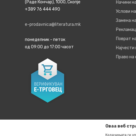
(Раде Кончар), 1000, Скопје
Начини н
+389 76 444 490
Услови на
Замена на
e-prodavnica@literatura.mk
Рекламац
Поврат н
понеделник - петок
од 09:00 до 17:00 часот
Најчести
Право на
Оваа веб стр
Колачињата ги уп