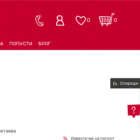
0
0
РА
ПОПУСТИ
БЛОГ
Спореди
ветаева
Извести ме за попуст