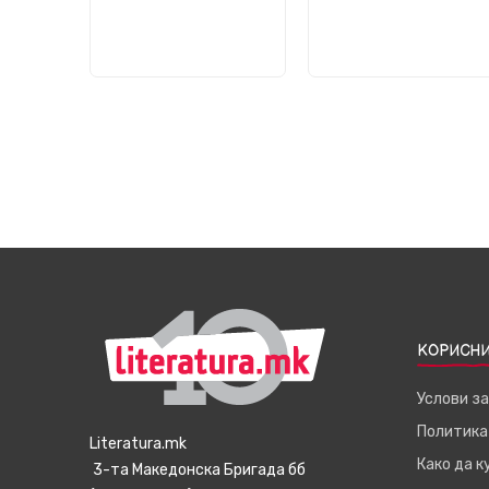
КОРИСНИ
Услови з
Политика
Literatura.mk
Како да 
3-та Македонска Бригада бб