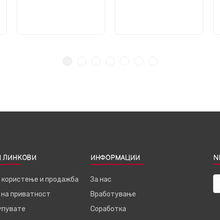
 ЛИНКОВИ
ИНФОРМАЦИИ
N
а користење и продажба
За нас
 на приватност
Вработување
купувате
Соработка