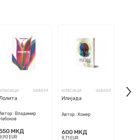
КЛАСИЦИ
068599
КЛАСИЦИ
068559
КЛАСИ
Лолита
Илијада
Чуваро
Автор :
Владимир
Автор :
Хомер
Автор :
Набоков
550
МКД
600
МКД
400
8,90
EUR
9,71
EUR
6,47
EU