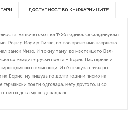
ТАРИ
ДОСТАПНОСТ ВО КНИЖАРНИЦИТЕ
лности, на почетокот на 1926 година, се соединуваат
ив, Рајнер Марија Рилке, во тоа време има навршено
 мал замок Мизо. И токму таму, во местенцето Вал-
писка со младите руски поети – Борис Пастернак и
етиригодишни преписници. И сè почнува случајно:
на Борис, му пишува по долги години писмо на
те германски поети одговара, меѓу другото, и со
т син и дека му се допаднале.