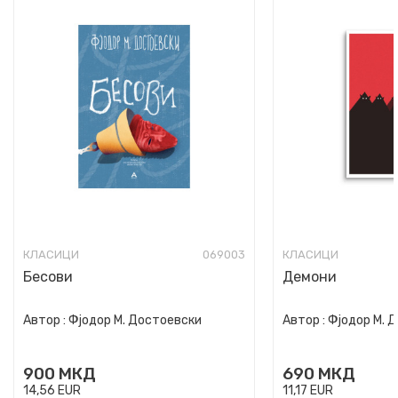
КЛАСИЦИ
069003
КЛАСИЦИ
Бесови
Демони
Автор :
Фјодор М. Достоевски
Автор :
Фјодор М. 
900
МКД
690
МКД
14,56
EUR
11,17
EUR