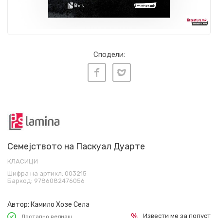
Сподели:
Семејството на Паскуал Дуарте
КЛАСИЦИ
Шифра на артикл:
003215
Баркод:
9786082476056
Автор:
Камило Хозе Села
Извести ме за попуст
Достапно веднаш