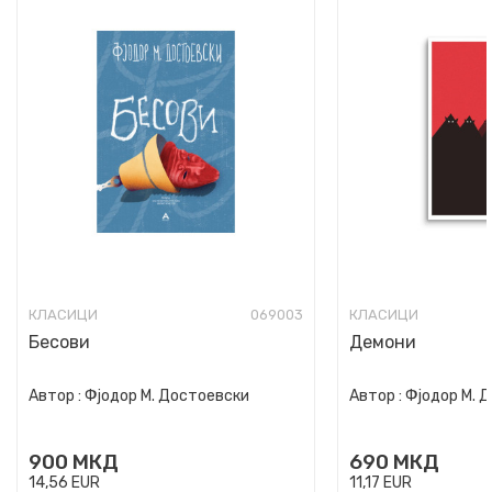
КЛАСИЦИ
069003
КЛАСИЦИ
Бесови
Демони
Автор :
Фјодор М. Достоевски
Автор :
Фјодор М. 
900
МКД
690
МКД
14,56
EUR
11,17
EUR