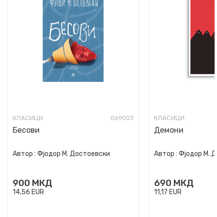
КЛАСИЦИ
069003
КЛАСИЦИ
Бесови
Демони
Автор :
Фјодор М. Достоевски
Автор :
Фјодор М. 
900
МКД
690
МКД
14,56
EUR
11,17
EUR