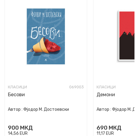
КЛАСИЦИ
069003
КЛАСИЦИ
Бесови
Демони
Автор :
Фјодор М. Достоевски
Автор :
Фјодор М. 
900
МКД
690
МКД
14,56
EUR
11,17
EUR