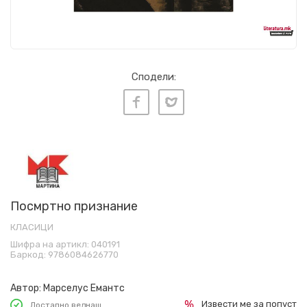
Сподели:
Посмртно признание
КЛАСИЦИ
Шифра на артикл:
040191
Баркод:
9786084626770
Автор:
Марселус Емантс
Извести ме за попуст
Достапно веднаш