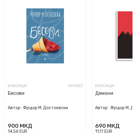
КЛАСИЦИ
069003
КЛАСИЦИ
Бесови
Демони
Автор :
Фјодор М. Достоевски
Автор :
Фјодор М. 
900
МКД
690
МКД
14,56
EUR
11,17
EUR