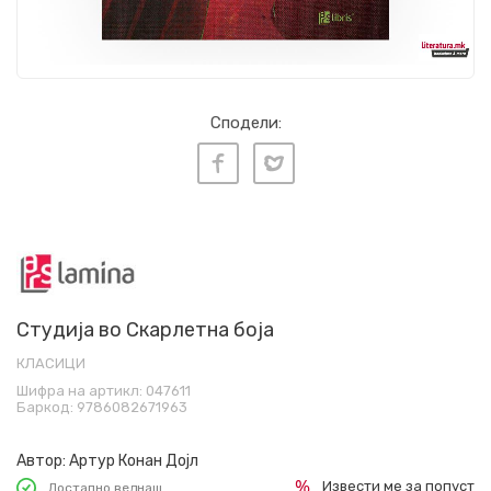
Сподели:
Студија во Скарлетна боја
КЛАСИЦИ
Шифра на артикл:
047611
Баркод:
9786082671963
Автор:
Артур Конан Дојл
Извести ме за попуст
Достапно веднаш