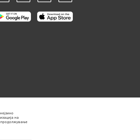
нејзино
изација на
Со продолжување