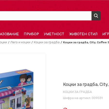
АЗОВАНИЕ
ПРИБОР
УМЕТНОСТ
ЖИВОТЕН СТИЛ
ИГ
оцки
Лего и коцки
Коцки за градба
Коцки за градба, City, Coffee
Коцки за градба, City
КОЦКИ ЗА ГРАДБА
Шифра на артикл:
009031