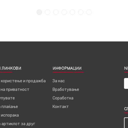
 ЛИНКОВИ
ИНФОРМАЦИИ
N
а користење и продажба
За нас
 на приватност
Вработување
купувате
Соработка
а плаќање
Контакт
С
 испорака
 артиклот за друг