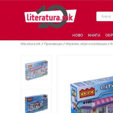
Барај
НОВО
КНИГИ
ОБР
literatura.mk
Производи
Играчки, игри и колекции
К