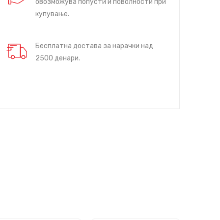
овозможува попусти и поволности при
купување.
Бесплатна достава за нарачки над
2500 денари.