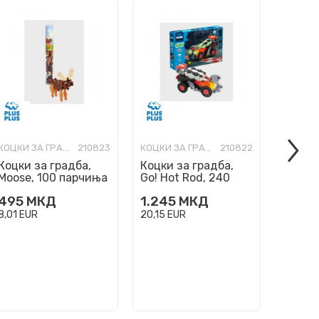
КОЦКИ ЗА ГРАДБА
210823
КОЦКИ ЗА ГРАДБА
210822
Коцки за градба,
Коцки за градба,
Коцки 
Moose, 100 парчиња
Go! Hot Rod, 240
Go! Fi
парчиња
500 п
495
МКД
1.245
МКД
1.845
8,01
EUR
20,15
EUR
29,85
E