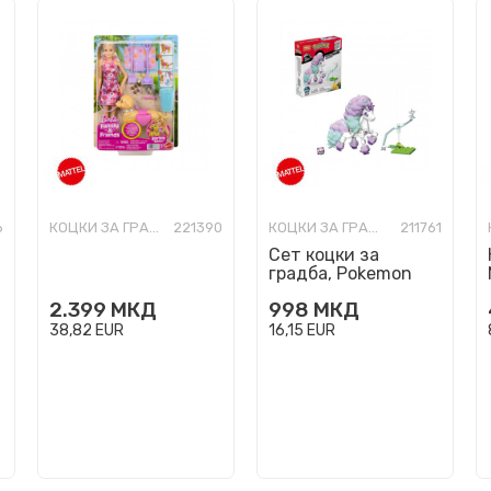
6
КОЦКИ ЗА ГРАДБА
221390
КОЦКИ ЗА ГРАДБА
211761
Сет коцки за
градба, Pokemon
Mega Construx -
2.399
МКД
998
МКД
Galarian Ponyta
38,82
EUR
16,15
EUR