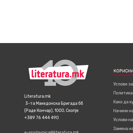
КОРИСНИ
Услови з
Политика
Literatura.mk
Како да 
3-та Македонска Бригада бб
(Раде Кончар), 1000, Скопје
Начини н
+389 76 444 490
Услови на
Замена на
e-prodavnica@literatura.mk