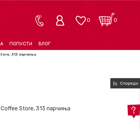
0
0
РА
ПОПУСТИ
БЛОГ
 Store, 313 парчиња
Спореди
, Coffee Store, 313 парчиња