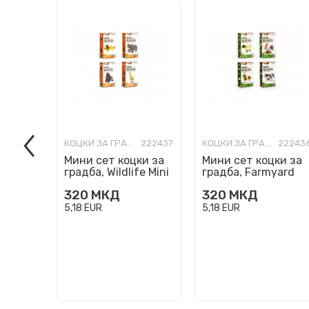
КОЦКИ ЗА ГРАДБА
222437
КОЦКИ ЗА ГРАДБА
22243
Мини сет коцки за
Мини сет коцки за
градба, Wildlife Mini
градба, Farmyard
Blocks, 4 модели
Mini Blocks, 4
320
МКД
320
МКД
модели
5,18
EUR
5,18
EUR