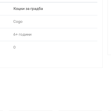
Коцки за градба
Cogo
6+ години
0