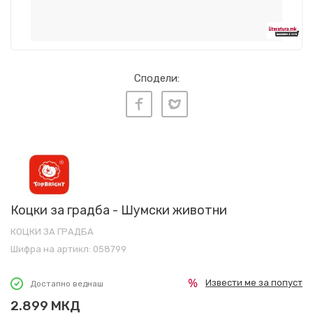
Сподели:
Коцки за градба - Шумски животни
КОЦКИ ЗА ГРАДБА
Шифра на артикл:
058799
Извести ме за попуст
Достапно веднаш
2.899
МКД