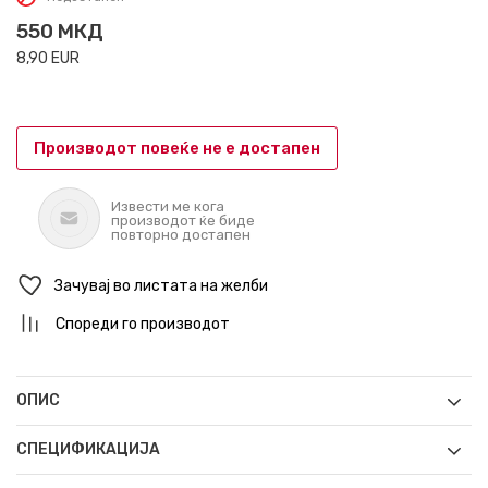
550
МКД
8,90
EUR
Производот повеќе не е достапен
Извести ме кога
производот ќе биде
повторно достапен
Зачувај во листата на желби
Спореди го производот
ОПИС
СПЕЦИФИКАЦИЈА