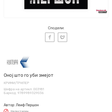
Сподели:
Оној што го уби змејот
КРИМИ/ТРИЛЕР
Шифра на артикл:
003181
Баркод:
9789989329036
Автор:
Леиф Першон
Недостапен