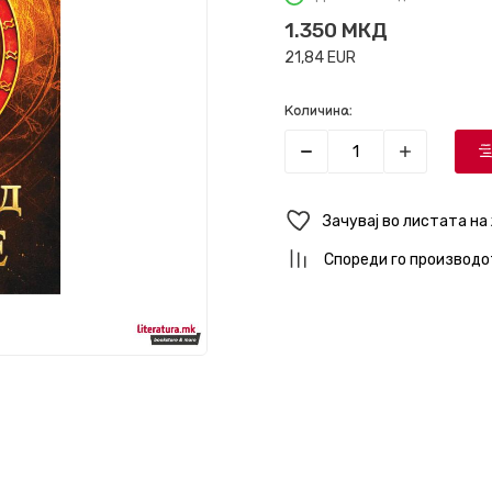
1.350
МКД
21,84
EUR
Количина:
Зачувај во листата на
Спореди го производо