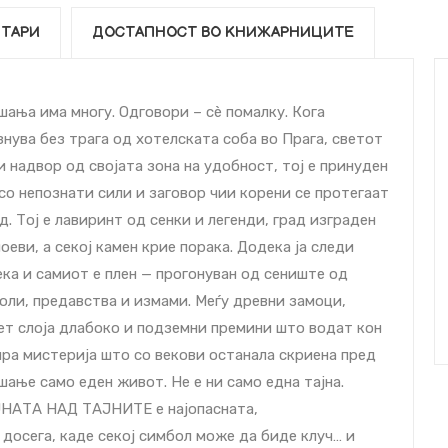
ТАРИ
ДОСТАПНОСТ ВО КНИЖАРНИЦИТЕ
шања има многу. Одговори – сè помалку. Кога
нува без трага од хотелската соба во Прага, светот
и надвор од својата зона на удобност, тој е принуден
 со непознати сили и заговор чии корени се протегаат
д. Тој е лавиринт од сенки и легенди, град изграден
оеви, а секој камен крие порака. Додека ја следи
ека и самиот е плен — прогонуван од сениште од
оли, предавства и измами. Меѓу древни замоци,
ет слоја длабоко и подземни премини што водат кон
ра мистерија што со векови останала скриена пред
шање само еден живот. Не е ни само една тајна.
АЈНАТА НАД ТАЈНИТЕ е најопасната,
 досега, каде секој симбол може да биде клуч… и