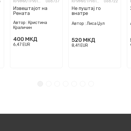
6
КРИМИ/ТРИЛЕР
068737
КРИМИ/ТРИЛЕР
068722
Извештајот на
Не пуштај го
Рената
внатре
Автор :
Кристина
Автор :
Лиса Џул
Краличин
400
МКД
520
МКД
6,47
EUR
8,41
EUR