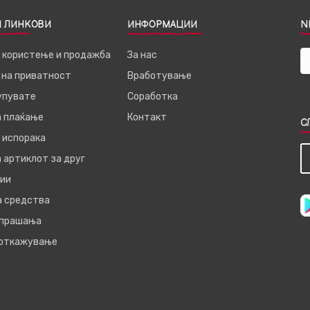
 ЛИНКОВИ
ИНФОРМАЦИИ
N
а користење и продажба
За нас
 на приватност
Вработување
купувате
Соработка
а плаќање
Контакт
С
 испорака
 артиклот за друг
ии
а средства
 прашања
 откажување