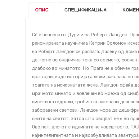
ОПИС
СПЕЦИФИКАЦИЈА
КОМЕН
Сè е непознато. Дури и за Роберт Лангдон. Пра
реномираната научничка Кетрин Соломон ис­чез­
на Роберт Лангдон се распаѓа. Далеку од дома 
да тргне во очајничка трка со времето, соочен
длабоко во минатото. Но Прага не е обичен гра
врз тајни, каде историјата лежи закопана во сл
трагата на исчезнатата жена, Лангдон сфаќа д
мрачното минато и вовлечен во мрежа од симб
високи катедрали, гробишта закопани дванаес
заборавени светови, Лангдон мора да дешифри
очите на светот. Затоа што овојпат не е во пра
Овојпат, влогот е иднината на човештвото. Т
најинтелигентната и највозбудливата авантура