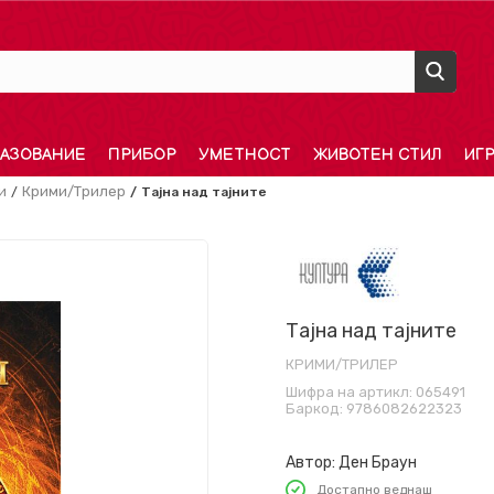
АЗОВАНИЕ
ПРИБОР
УМЕТНОСТ
ЖИВОТЕН СТИЛ
ИГ
и
Крими/Трилер
Тајна над тајните
Тајна над тајните
КРИМИ/ТРИЛЕР
Шифра на артикл:
065491
Баркод:
9786082622323
Автор:
Ден Браун
Достапно веднаш