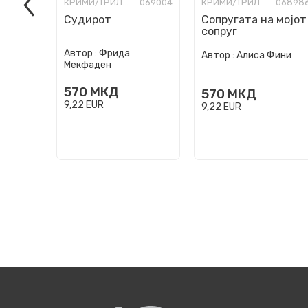
КРИМИ/ТРИЛЕР
069004
КРИМИ/ТРИЛЕР
06898
Судирот
Сопругата на мојот
сопруг
Автор :
Фрида
Автор :
Алиса Фини
Мекфаден
570
МКД
570
МКД
9,22
EUR
9,22
EUR