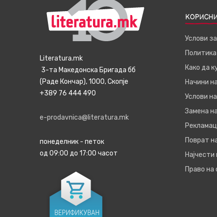
КОРИСНИ
Услови з
Политика
Literatura.mk
Како да 
3-та Македонска Бригада бб
(Раде Кончар), 1000, Скопје
Начини н
+389 76 444 490
Услови на
Замена на
e-prodavnica@literatura.mk
Рекламац
Поврат н
понеделник - петок
од 09:00 до 17:00 часот
Најчести
Право на