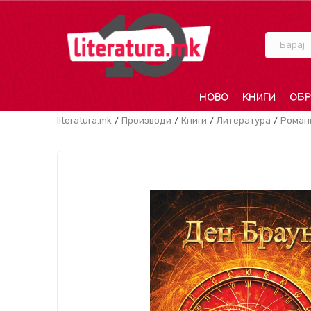
Барај
НОВО
КНИГИ
ОБР
literatura.mk
Производи
Книги
Литература
Роман