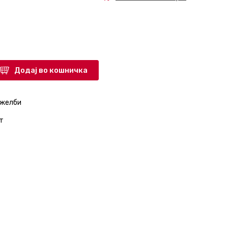
Додај во кошничка
 желби
т