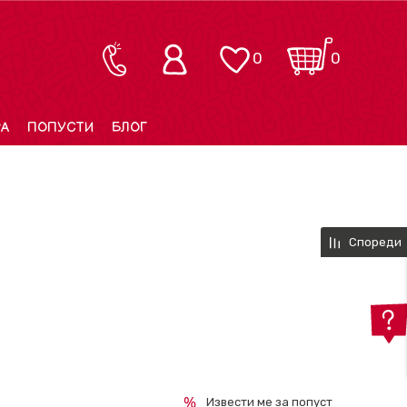
0
0
РА
ПОПУСТИ
БЛОГ
Спореди
Извести ме за попуст