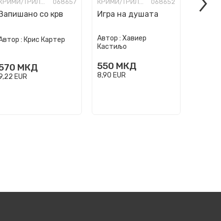
КРИМИ/ТРИЛЕР
068657
КРИМИ/ТРИЛЕР
068652
Запишано со крв
Игра на душата
Товар
висти
Автор :
Хавиер
Автор :
Автор :
Крис Картер
Кастиљо
Трајков
550
МКД
400
570
МКД
8,90
EUR
6,47
EU
9,22
EUR