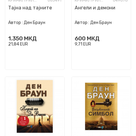
КРИМИ/ТРИЛЕР
065491
КРИМИ/ТРИЛЕР
049878
Тајна над тајните
Ангели и демони
Автор :
Ден Браун
Автор :
Ден Браун
1.350
МКД
600
МКД
21,84
EUR
9,71
EUR