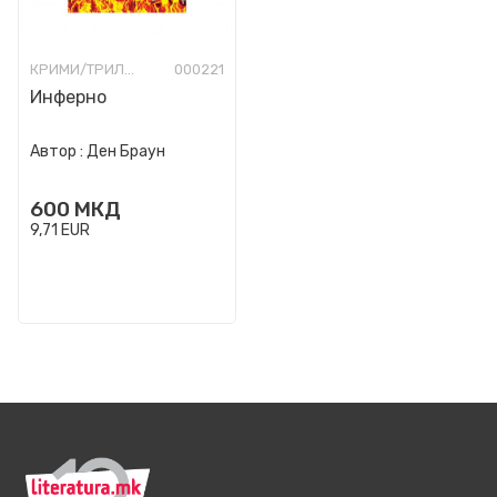
КРИМИ/ТРИЛЕР
000221
Инферно
Автор :
Ден Браун
600
МКД
9,71
EUR