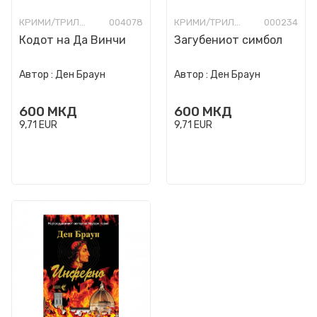
КРИМИ/ТРИЛЕР
004078
КРИМИ/ТРИЛЕР
000234
Кодот на Да Винчи
Загубениот симбол
Автор :
Ден Браун
Автор :
Ден Браун
600
МКД
600
МКД
9,71
EUR
9,71
EUR