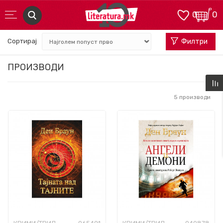
0
0
Сортирај
Филтри
ПРОИЗВОДИ
5
производи